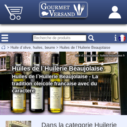
>
Huile d`olive, huiles, beurre
>
Huiles de l`Huilerie Beaujolaise
droit d`auteur photo: huilerie-beaujolaise.fr
Huiles de l`Huilerie Beaujolaise
Huiles de l`Huilerie Beaujolaise - La
tradition oleicole francaise avec du
caractere
Dans la categorie Huilerie