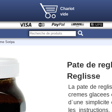
Chariot
vide
me Soripa
Pate de reg
Reglisse
La pate de reglis
cremes glacees et
d`une simplicite 
les instructions