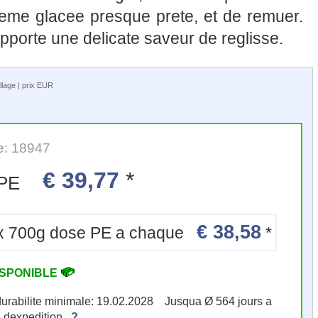
reme glacee presque prete, et de remuer.
 apporte une delicate saveur de reglisse.
llage | prix EUR
e: 18947
€ 39,77
*
e PE
€ 38,58
6 x 700g dose PE a chaque
*
ISPONIBLE
durabilite minimale: 19.02.2028 Jusqua Ø 564 jours a
e dexpedition.
?