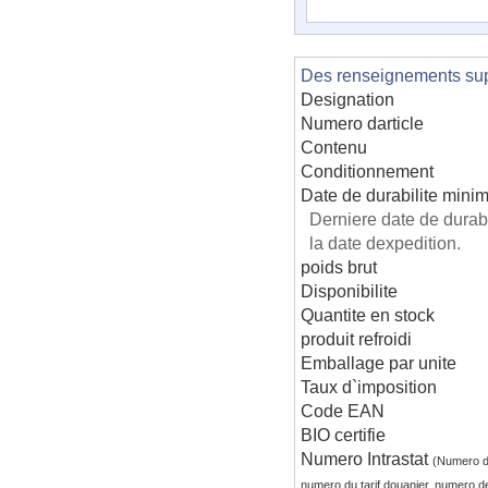
Des renseignements supp
Designation
Numero darticle
Contenu
Conditionnement
Date de durabilite mini
Derniere date de dura
la date dexpedition.
poids brut
Disponibilite
Quantite en stock
produit refroidi
Emballage par unite
Taux d`imposition
Code EAN
BIO certifie
Numero Intrastat
(Numero d
numero du tarif douanier, numero d