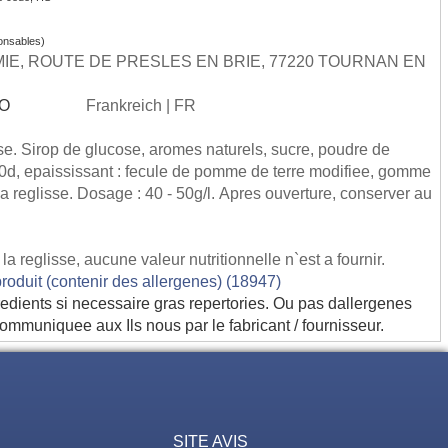
onsables)
E, ROUTE DE PRESLES EN BRIE, 77220 TOURNAN EN
SO
Frankreich | FR
se. Sirop de glucose, aromes naturels, sucre, poudre de
150d, epaississant : fecule de pomme de terre modifiee, gomme
a reglisse. Dosage : 40 - 50g/l. Apres ouverture, conserver au
 la reglisse, aucune valeur nutritionnelle n`est a fournir.
produit (contenir des allergenes) (18947)
edients si necessaire gras repertories. Ou pas dallergenes
communiquee aux Ils nous par le fabricant / fournisseur.
SITE AVIS