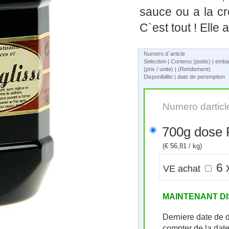
sauce ou a la c
C`est tout ! Elle
Numero d`article
Selection | Contenu (poids) | emba
(prix / unite) | (Rendement)
Disponibilite | date de peremption
Numero darticl
700g dos
(€ 56,81 / kg)
VE achat
MAINTENANT D
Derniere date de 
compter de la dat