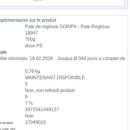
lementaires sur le produit
Pate de reglisse SORIPA - Pate Reglisse
18947
700g
dose PE
male
bilite minimale: 19.02.2028 Jusqua Ø 564 jours a compter de
0,79 kg
MAINTENANT DISPONIBLE
5
Non, non refroidi produit
6
7 %
3471541449127
Non
17049010
u produit,
e code, HS-