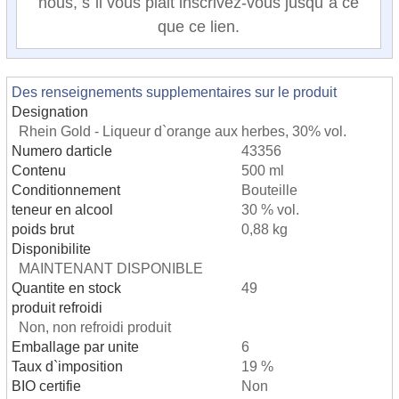
nous, s`il vous plait inscrivez-vous jusqu`a ce
que ce lien.
Des renseignements supplementaires sur le produit
Designation
Rhein Gold - Liqueur d`orange aux herbes, 30% vol.
Numero darticle
43356
Contenu
500 ml
Conditionnement
Bouteille
teneur en alcool
30 % vol.
poids brut
0,88 kg
Disponibilite
MAINTENANT DISPONIBLE
Quantite en stock
49
produit refroidi
Non, non refroidi produit
Emballage par unite
6
Taux d`imposition
19 %
BIO certifie
Non