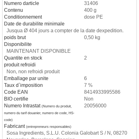
Numero darticle
31406
Contenu
400 g
Conditionnement
dose PE
Date de durabilite minimale
Jusqua Ø 404 jours a compter de la date dexpedition.
poids brut
0,50 kg
Disponibilite
MAINTENANT DISPONIBLE
Quantite en stock
2
produit refroidi
Non, non refroidi produit
Emballage par unite
6
Taux d`imposition
7 %
Code EAN
8414933995586
BIO certifie
Non
Numero Intrastat
20056000
(Numero du produit,
numero du tarif douanier, numero de code, HS-
code)
Fabricant
(entrepreneurs responsables)
Sosa Ingredients, S.L.U. Colonia Galobart S / N, 08270