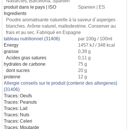
Navarcles, Barcelona, Spanien
produit dans le pays | ISO
Spanien | ES
Ingredients
Poudre aromatisante naturelle à la saveur d`asperges
blanches. Arôme naturel, maltodextrine. Conserver au
frais et au sec. Fabriqué en Espagne
tableau nutritionnel (31406)
par 100g / 100ml
Energy
1457 kJ / 348 kcal
graisse
0,39 g
Acides gras satures
0,11 g
hydrates de carbone
75 g
dont sucres
20 g
proteine
12 g
Allergie conseils sur le produit (contenir des allergenes)
(31406)
Traces: Oeufs
Traces: Peanuts
Traces: Lait
Traces: Nuts
Traces: Celeri
Traces: Moutarde