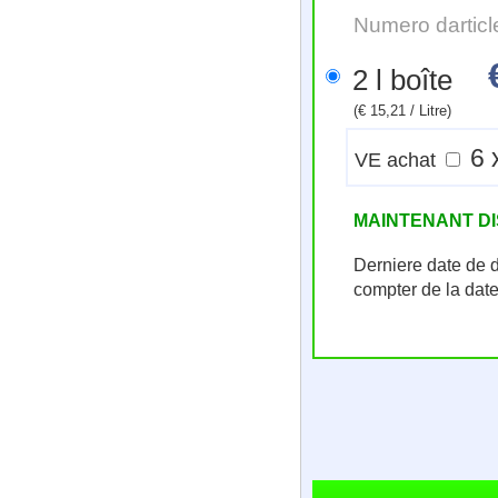
Numero darticl
2 l boîte
(€ 15,21 / Litre)
VE achat
MAINTENANT D
Derniere date de 
compter de la dat