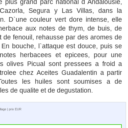
e plus grand parc national d`Andalousie,
Cazorla, Segura y Las Villas, dans la
n. D`une couleur vert dore intense, elle
herbace aux notes de thym, de buis, de
t de fenouil, rehausse par des aromes de
r. En bouche, l`attaque est douce, puis se
notes herbacees et epicees, pour une
Les olives Picual sont pressees a froid a
trolee chez Aceites Guadalentin a partir
outes les huiles sont soumises a de
es de qualite et de degustation.
llage | prix EUR