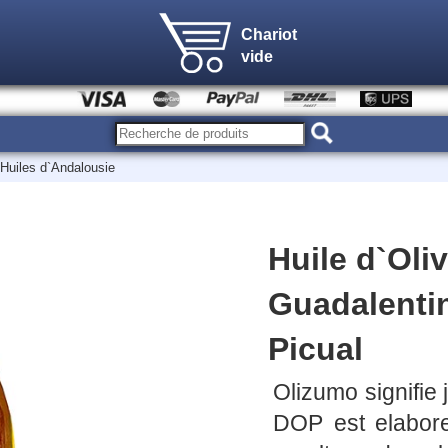
Chariot
vide
Huiles d`Andalousie
Huile d`Oli
Guadalenti
Picual
Olizumo signifie 
DOP est elabore