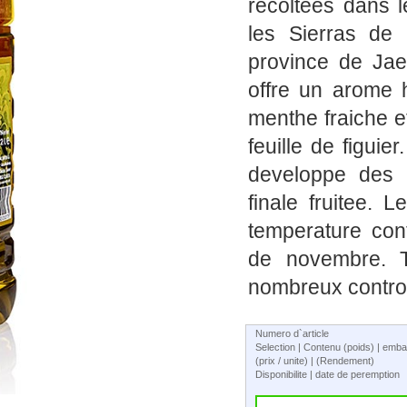
recoltees dans l
les Sierras de 
province de Jae
offre un arome 
menthe fraiche e
feuille de figuie
developpe des 
finale fruitee. 
temperature con
de novembre. T
nombreux control
Numero d`article
Selection | Contenu (poids) | emba
(prix / unite) | (Rendement)
Disponibilite | date de peremption