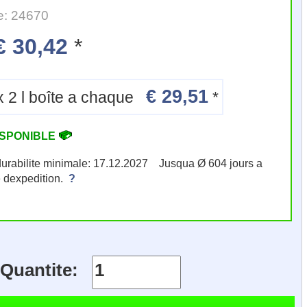
e: 24670
€ 30,42
*
€ 29,51
6 x 2 l boîte a chaque
*
ISPONIBLE
durabilite minimale: 17.12.2027 Jusqua Ø 604 jours a
e dexpedition.
?
Quantite: