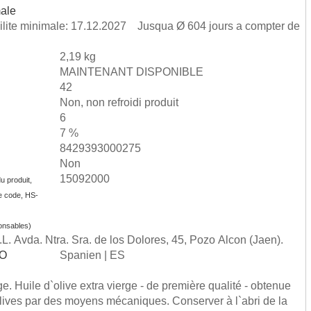
male
bilite minimale: 17.12.2027 Jusqua Ø 604 jours a compter de
2,19 kg
MAINTENANT DISPONIBLE
42
Non, non refroidi produit
6
7 %
8429393000275
Non
15092000
u produit,
e code, HS-
onsables)
L. Avda. Ntra. Sra. de los Dolores, 45, Pozo Alcon (Jaen).
SO
Spanien | ES
ge. Huile d`olive extra vierge - de première qualité - obtenue
`olives par des moyens mécaniques. Conserver à l`abri de la