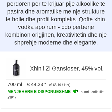
perdoren per te krijuar pije alkoolike te
pastra dhe aromatike me nje strukture
te holle dhe profil kompleks. Qofte xhin,
vodka apo rum - cdo perberje
kombinon origjinen, kreativitetin dhe nje
shprehje moderne dhe elegante.
Xhin i Zi Gansloser, 45% vol.
700 ml € 44,23 *
(€ 63,19 / liter)
MENJEHERE E DISPONUESHME
numri i artikullit:
23947