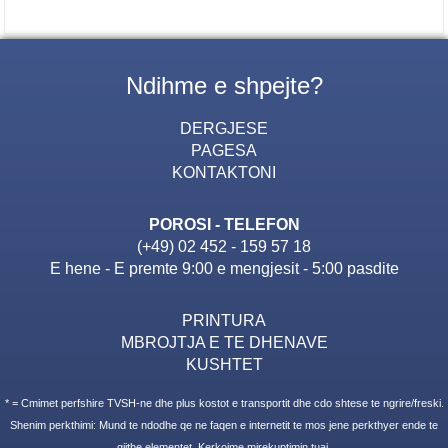
Ndihme e shpejte?
DERGJESE
PAGESA
KONTAKTONI
POROSI - TELEFON
(+49) 02 452 - 159 57 18
E hene - E premte 9:00 e mengjesit - 5:00 pasdite
PRINTURA
MBROJTJA E TE DHENAVE
KUSHTET
* = Cmimet perfshire TVSH-ne dhe plus kostot e transportit dhe cdo shtese te ngrire/freski.
Shenim perkthimi: Mund te ndodhe qe ne faqen e internetit te mos jene perkthyer ende te
gjithe elementet. Kerkojme mirekuptimin tuaj.