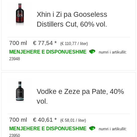
Xhin i Zi pa Gooseless
Distillers Cut, 60% vol.
700 ml € 77,54 *
(€ 110,77 / liter)
MENJEHERE E DISPONUESHME
numri i artikullit:
23948
Vodke e Zeze pa Pate, 40%
vol.
700 ml € 40,61 *
(€ 58,01 / liter)
MENJEHERE E DISPONUESHME
numri i artikullit:
23950