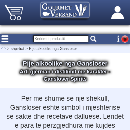
>
shpirtrat
>
Pije alkoolike nga Gansloser
Pije alkoolike nga Gansloser
Arti gjerman i distilimit me karakter -
Gansloser Spirits
Per me shume se nje shekull,
Gansloser eshte simbol i mjeshterise
se sakte dhe recetave dalluese. Lendet
e para te perzgjedhura me kujdes