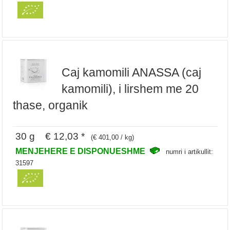
Caj kamomili ANASSA (caj
kamomili), i lirshem me 20
thase, organik
30 g € 12,03 *
(€ 401,00 / kg)
MENJEHERE E DISPONUESHME
numri i artikullit:
31597