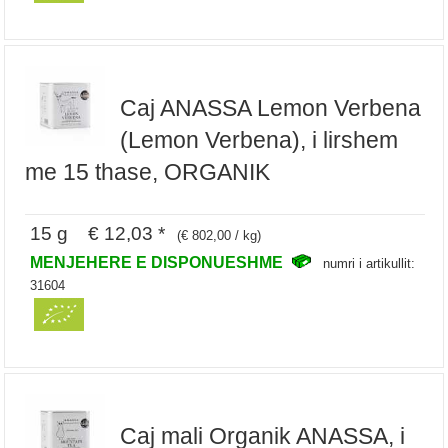
Caj ANASSA Lemon Verbena
(Lemon Verbena), i lirshem
me 15 thase, ORGANIK
15 g € 12,03 *
(€ 802,00 / kg)
MENJEHERE E DISPONUESHME
numri i artikullit:
31604
Caj mali Organik ANASSA, i