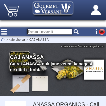
>
kafe dhe caj
>
CAJ ANASSA
e drejta e autorit Foto: anassaorganics.com
CAJ ANASSA
Cajrat ANASSA nuk jane vetem kenaqesi
ne ditet e ftohta
ANASSA ORGANICS - Caji