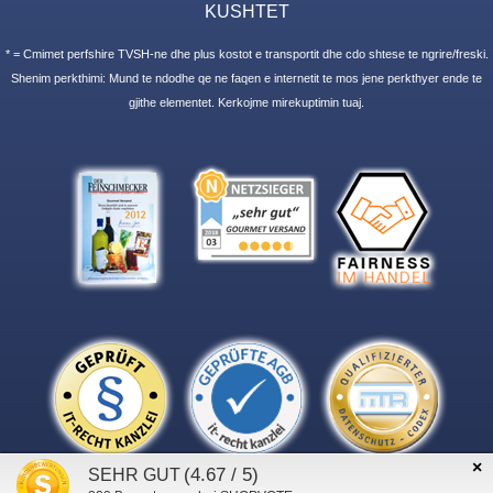
KUSHTET
* = Cmimet perfshire TVSH-ne dhe plus kostot e transportit dhe cdo shtese te ngrire/freski.
Shenim perkthimi: Mund te ndodhe qe ne faqen e internetit te mos jene perkthyer ende te
gjithe elementet. Kerkojme mirekuptimin tuaj.
×
(4.67 / 5)
SEHR GUT