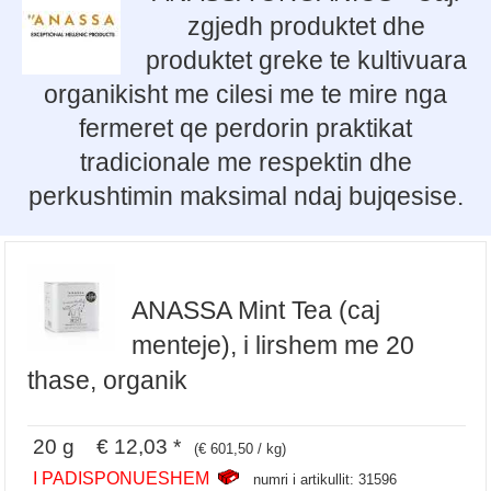
zgjedh produktet dhe
produktet greke te kultivuara
organikisht me cilesi me te mire nga
fermeret qe perdorin praktikat
tradicionale me respektin dhe
perkushtimin maksimal ndaj bujqesise.
ANASSA Mint Tea (caj
menteje), i lirshem me 20
thase, organik
20 g € 12,03 *
(€ 601,50 / kg)
I PADISPONUESHEM
numri i artikullit: 31596