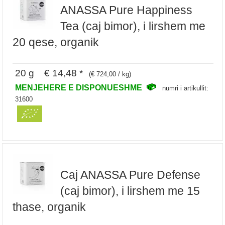
ANASSA Pure Happiness
Tea (caj bimor), i lirshem me
20 qese, organik
20 g € 14,48 *
(€ 724,00 / kg)
MENJEHERE E DISPONUESHME
numri i artikullit:
31600
Caj ANASSA Pure Defense
(caj bimor), i lirshem me 15
thase, organik