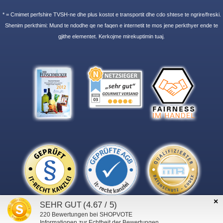
* = Cmimet perfshire TVSH-ne dhe plus kostot e transportit dhe cdo shtese te ngrire/freski.
Shenim perkthimi: Mund te ndodhe qe ne faqen e internetit te mos jene perkthyer ende te
gjithe elementet. Kerkojme mirekuptimin tuaj.
×
(4.67 / 5)
SEHR GUT
220
Bewertungen bei SHOPVOTE
Informationen zur Echtheit der Bewertungen