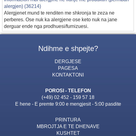
alergjen) (36214)
Alergjenet mund te renditen me shkronja te zeza ne
perberes. Ose nuk ka alergjene ose keto nuk na jane
derguar ende nga prodhuesi/furnizuesi.
Ndihme e shpejte?
DERGJESE
PAGESA
KONTAKTONI
POROSI - TELEFON
(+49) 02 452 - 159 57 18
E hene - E premte 9:00 e mengjesit - 5:00 pasdite
PRINTURA
MBROJTJA E TE DHENAVE
KUSHTET