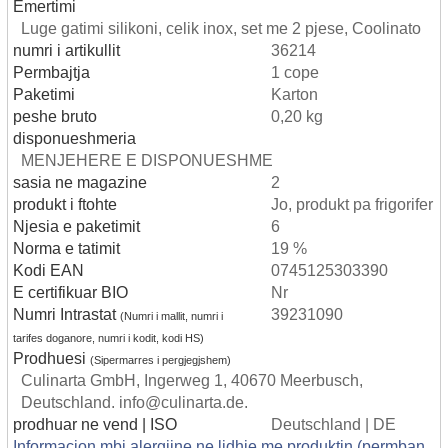
Emertimi
Luge gatimi silikoni, celik inox, set me 2 pjese, Coolinato
numri i artikullit
36214
Permbajtja
1 cope
Paketimi
Karton
peshe bruto
0,20 kg
disponueshmeria
MENJEHERE E DISPONUESHME
sasia ne magazine
2
produkt i ftohte
Jo, produkt pa frigorifer
Njesia e paketimit
6
Norma e tatimit
19 %
Kodi EAN
0745125303390
E certifikuar BIO
Nr
Numri Intrastat
39231090
(Numri i mallit, numri i
tarifes doganore, numri i kodit, kodi HS)
Prodhuesi
(Sipermarres i pergjegjshem)
Culinarta GmbH, Ingerweg 1, 40670 Meerbusch,
Deutschland. info@culinarta.de.
prodhuar ne vend | ISO
Deutschland | DE
Informacion mbi alergjine ne lidhje me produktin (permban