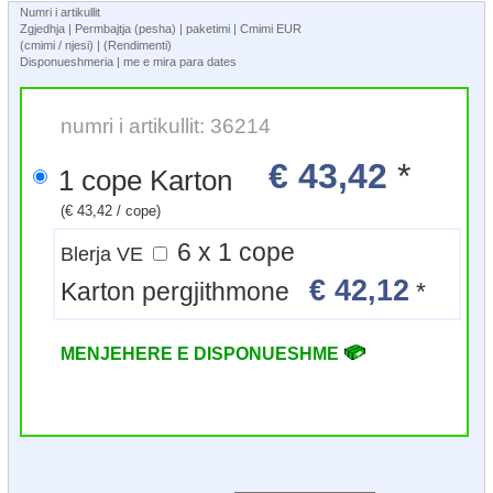
Numri i artikullit
Zgjedhja | Permbajtja (pesha) | paketimi | Cmimi EUR
(cmimi / njesi) | (Rendimenti)
Disponueshmeria | me e mira para dates
numri i artikullit: 36214
€ 43,42
*
1 cope Karton
(€ 43,42 / cope)
6 x 1 cope
Blerja VE
€ 42,12
Karton pergjithmone
*
MENJEHERE E DISPONUESHME