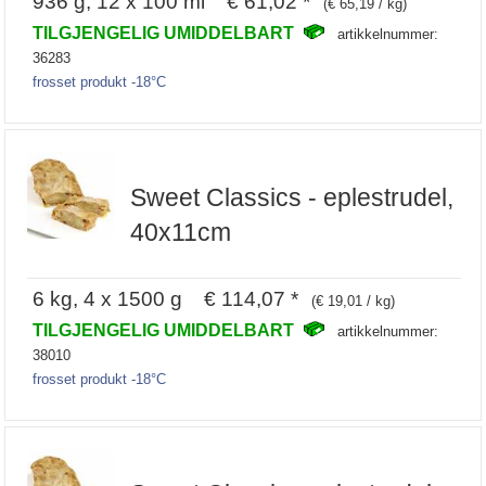
936 g, 12 x 100 ml € 61,02 *
(€ 65,19 / kg)
TILGJENGELIG UMIDDELBART
artikkelnummer:
36283
frosset produkt -18°C
Sweet Classics - eplestrudel,
40x11cm
6 kg, 4 x 1500 g € 114,07 *
(€ 19,01 / kg)
TILGJENGELIG UMIDDELBART
artikkelnummer:
38010
frosset produkt -18°C