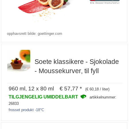
opphavsrett bilde: goettinger.com
Soete klassikere - Sjokolade
- Moussekurver, til fyll
960 ml, 12 x 80 ml € 57,77 *
(€ 60,18 / liter)
TILGJENGELIG UMIDDELBART
artikkelnummer:
26833
frosset produkt -18°C