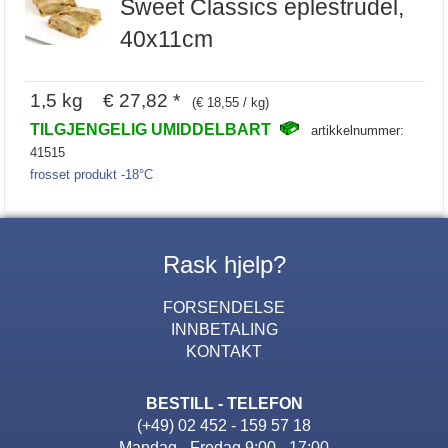
Sweet Classics eplestrudel,
40x11cm
1,5 kg € 27,82 *
(€ 18,55 / kg)
TILGJENGELIG UMIDDELBART
artikkelnummer:
41515
frosset produkt -18°C
Rask hjelp?
FORSENDELSE
INNBETALING
KONTAKT
BESTILL - TELEFON
(+49) 02 452 - 159 57 18
Mandag - Fredag 9:00 - 17:00