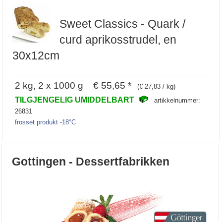
Sweet Classics - Quark /
curd aprikosstrudel, en
30x12cm
2 kg, 2 x 1000 g € 55,65 *
(€ 27,83 / kg)
TILGJENGELIG UMIDDELBART
artikkelnummer:
26831
frosset produkt -18°C
Gottingen - Dessertfabrikken