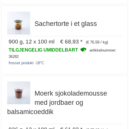
Sachertorte i et glass
900 g, 12 x 100 ml € 68,93 *
(€ 76,59 / kg)
TILGJENGELIG UMIDDELBART
artikkelnummer:
36282
frosset produkt -18°C
Moerk sjokolademousse
med jordbaer og
balsamicoeddik