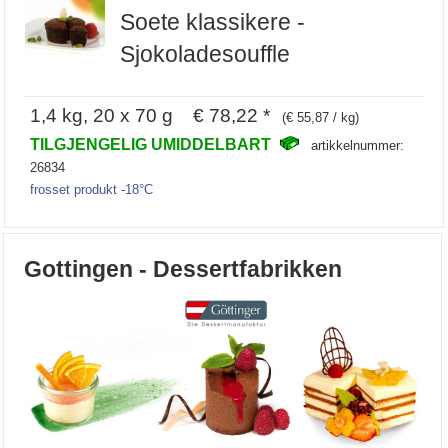
Soete klassikere -
Sjokoladesouffle
1,4 kg, 20 x 70 g € 78,22 *
(€ 55,87 / kg)
TILGJENGELIG UMIDDELBART
artikkelnummer:
26834
frosset produkt -18°C
Gottingen - Dessertfabrikken