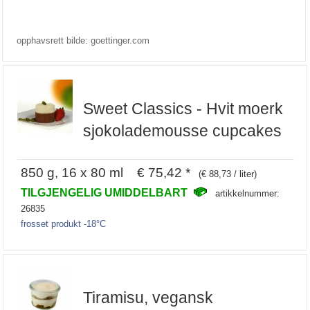
opphavsrett bilde: goettinger.com
Sweet Classics - Hvit moerk
sjokolademousse cupcakes
850 g, 16 x 80 ml € 75,42 *
(€ 88,73 / liter)
TILGJENGELIG UMIDDELBART
artikkelnummer:
26835
frosset produkt -18°C
Tiramisu, vegansk