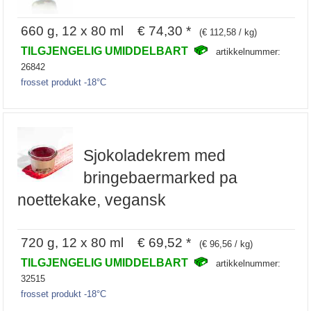
660 g, 12 x 80 ml € 74,30 *
(€ 112,58 / kg)
TILGJENGELIG UMIDDELBART
artikkelnummer:
26842
frosset produkt -18°C
Sjokoladekrem med
bringebaermarked pa
noettekake, vegansk
720 g, 12 x 80 ml € 69,52 *
(€ 96,56 / kg)
TILGJENGELIG UMIDDELBART
artikkelnummer:
32515
frosset produkt -18°C