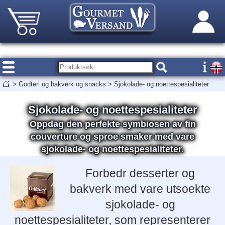
>
Godteri og bakverk og snacks
>
Sjokolade- og noettespesialiteter
Sjokolade- og noettespesialiteter
Oppdag den perfekte symbiosen av fin
couverture og sproe smaker med vare
sjokolade- og noettespesialiteter.
Forbedr desserter og
bakverk med vare utsoekte
sjokolade- og
noettespesialiteter, som representerer