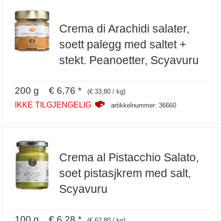
Crema di Arachidi salater,
soett palegg med saltet +
stekt. Peanoetter, Scyavuru
200 g € 6,76 *
(€ 33,80 / kg)
IKKE TILGJENGELIG
artikkelnummer: 36660
Crema al Pistacchio Salato,
soet pistasjkrem med salt,
Scyavuru
100 g € 6,28 *
(€ 62,80 / kg)