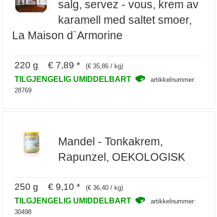
salg, servez - vous, krem av
karamell med saltet smoer,
La Maison d`Armorine
220 g € 7,89 *
(€ 35,86 / kg)
TILGJENGELIG UMIDDELBART
artikkelnummer:
28769
Mandel - Tonkakrem,
Rapunzel, OEKOLOGISK
250 g € 9,10 *
(€ 36,40 / kg)
TILGJENGELIG UMIDDELBART
artikkelnummer:
30498