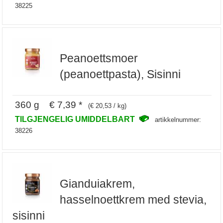
38225
Peanoettsmoer
(peanoettpasta), Sisinni
360 g € 7,39 *
(€ 20,53 / kg)
TILGJENGELIG UMIDDELBART
artikkelnummer:
38226
Gianduiakrem,
hasselnoettkrem med stevia,
sisinni