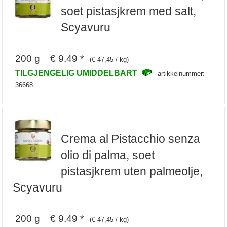
soet pistasjkrem med salt,
Scyavuru
200 g € 9,49 *
(€ 47,45 / kg)
TILGJENGELIG UMIDDELBART
artikkelnummer:
36668
Crema al Pistacchio senza
olio di palma, soet
pistasjkrem uten palmeolje,
Scyavuru
200 g € 9,49 *
(€ 47,45 / kg)