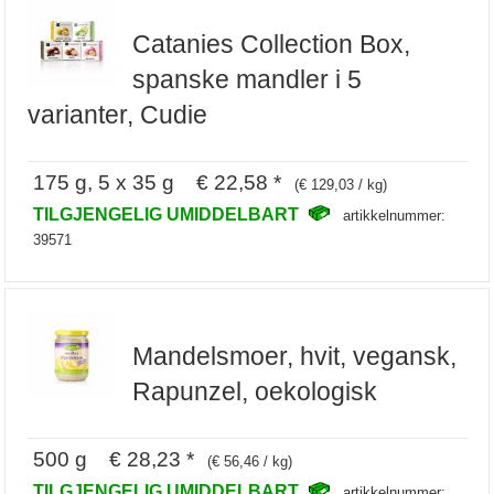
Catanies Collection Box,
spanske mandler i 5
varianter, Cudie
175 g, 5 x 35 g € 22,58 *
(€ 129,03 / kg)
TILGJENGELIG UMIDDELBART
artikkelnummer:
39571
Mandelsmoer, hvit, vegansk,
Rapunzel, oekologisk
500 g € 28,23 *
(€ 56,46 / kg)
TILGJENGELIG UMIDDELBART
artikkelnummer: