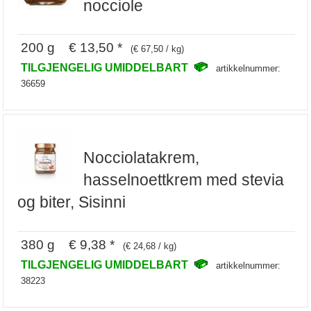
nocciole
200 g € 13,50 *
(€ 67,50 / kg)
TILGJENGELIG UMIDDELBART
artikkelnummer:
36659
Nocciolatakrem,
hasselnoettkrem med stevia
og biter, Sisinni
380 g € 9,38 *
(€ 24,68 / kg)
TILGJENGELIG UMIDDELBART
artikkelnummer:
38223