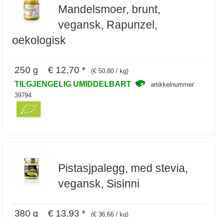
Mandelsmoer, brunt,
vegansk, Rapunzel,
oekologisk
250 g € 12,70 *
(€ 50,80 / kg)
TILGJENGELIG UMIDDELBART
artikkelnummer:
39794
Pistasjpalegg, med stevia,
vegansk, Sisinni
380 g € 13,93 *
(€ 36,66 / kg)