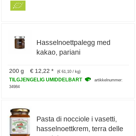
Hasselnoettpalegg med
kakao, pariani
200 g € 12,22 *
(€ 61,10 / kg)
TILGJENGELIG UMIDDELBART
artikkelnummer:
34984
Pasta di nocciole i vasetti,
hasselnoettkrem, terra delle