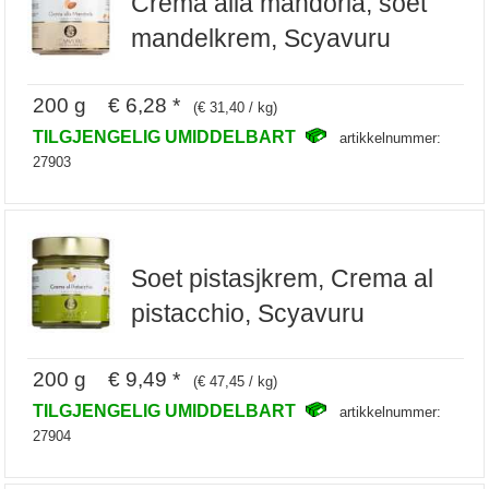
Crema alla mandorla, soet
mandelkrem, Scyavuru
200 g € 6,28 *
(€ 31,40 / kg)
TILGJENGELIG UMIDDELBART
artikkelnummer:
27903
Soet pistasjkrem, Crema al
pistacchio, Scyavuru
200 g € 9,49 *
(€ 47,45 / kg)
TILGJENGELIG UMIDDELBART
artikkelnummer:
27904