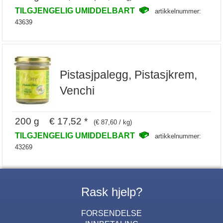
TILGJENGELIG UMIDDELBART
artikkelnummer:
43639
Pistasjpalegg, Pistasjkrem,
Venchi
200 g € 17,52 *
(€ 87,60 / kg)
TILGJENGELIG UMIDDELBART
artikkelnummer:
43269
Rask hjelp?
FORSENDELSE