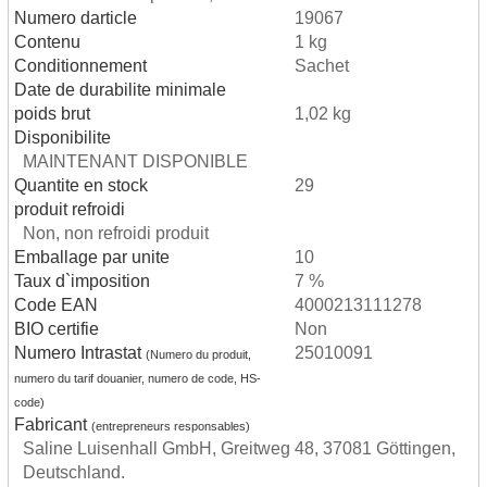
Numero darticle
19067
Contenu
1 kg
Conditionnement
Sachet
Date de durabilite minimale
poids brut
1,02 kg
Disponibilite
MAINTENANT DISPONIBLE
Quantite en stock
29
produit refroidi
Non, non refroidi produit
Emballage par unite
10
Taux d`imposition
7 %
Code EAN
4000213111278
BIO certifie
Non
Numero Intrastat
25010091
(Numero du produit,
numero du tarif douanier, numero de code, HS-
code)
Fabricant
(entrepreneurs responsables)
Saline Luisenhall GmbH, Greitweg 48, 37081 Göttingen,
Deutschland.