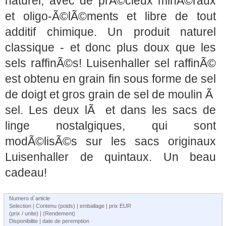
naturel, avec de prÃ©cieux minÃ©raux
et oligo-Ã©lÃ©ments et libre de tout
additif chimique. Un produit naturel
classique - et donc plus doux que les
sels raffinÃ©s! Luisenhaller sel raffinÃ©
est obtenu en grain fin sous forme de sel
de doigt et gros grain de sel de moulin Ã
sel. Les deux lÃ et dans les sacs de
linge nostalgiques, qui sont
modÃ©lisÃ©s sur les sacs originaux
Luisenhaller de quintaux. Un beau
cadeau!
Numero d`article
Selection | Contenu (poids) | emballage | prix EUR
(prix / unite) | (Rendement)
Disponibilite | date de peremption