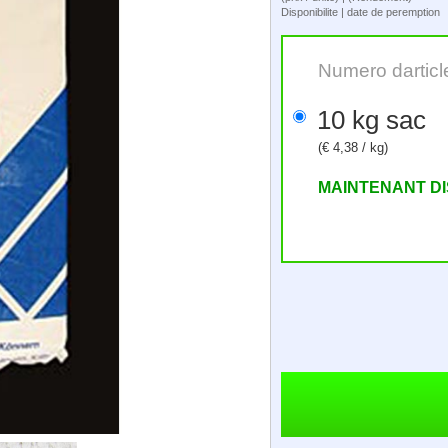
Disponibilite | date de peremption
Numero darticl
10 kg sac
(€ 4,38 / kg)
MAINTENANT D