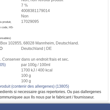
7 %
4008381179014
Non
17029095
u produit,
e code, HS-
onsables)
. Box 102855, 68028 Mannheim, Deutschland.
SO
Deutschland | DE
 Conserver dans un endroit frais et sec.
805)
par 100g / 100ml
1700 kJ / 400 kcal
100 g
100 g
produit (contenir des allergenes) (13805)
edients si necessaire gras repertories. Ou pas dallergenes
communiquee aux Ils nous par le fabricant / fournisseur.