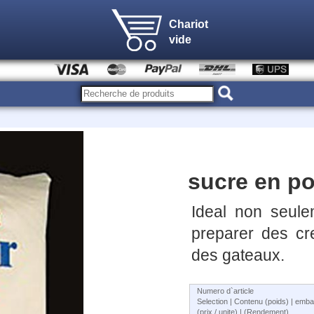
Chariot
vide
sucre en p
Ideal non seule
preparer des cr
des gateaux.
Numero d`article
Selection | Contenu (poids) | emba
(prix / unite) | (Rendement)