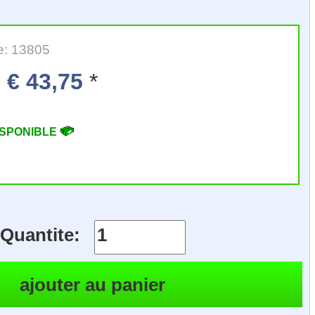
e: 13805
€ 43,75
*
ISPONIBLE
Quantite: