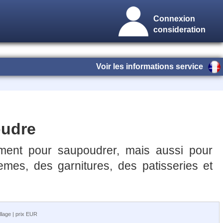
Connexion
consideration
Voir les informations service
oudre
ment pour saupoudrer, mais aussi pour
emes, des garnitures, des patisseries et
llage | prix EUR