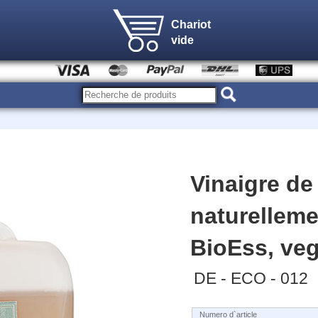
Chariot
vide
Vinaigre d
naturelleme
BioEss, veg
DE - ECO - 012
Numero d`article