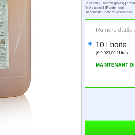
Selection | Contenu (poids) | emba
(prix / unite) | (Rendement)
Disponibilite | date de peremption
Numero darticl
10 l boite
(€ 9.023,00 / Litre)
MAINTENANT D