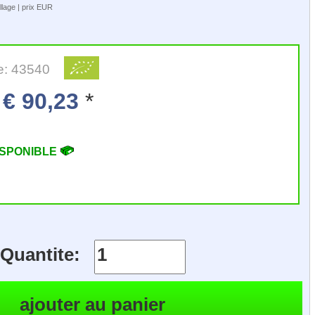
llage | prix EUR
e: 43540
€ 90,23
*
ISPONIBLE
Quantite: