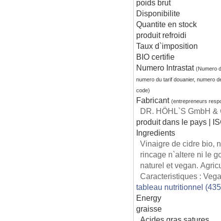
poids brut
Disponibilite
Quantite en stock
produit refroidi
Taux d`imposition
BIO certifie
Numero Intrastat
(Numero d
numero du tarif douanier, numero d
code)
Fabricant
(entrepreneurs resp
DR. HÖHL`S GmbH & Co
produit dans le pays | I
Ingredients
Vinaigre de cidre bio, 
rincage n`altere ni le g
naturel et vegan. Agric
Caracteristiques : Veg
tableau nutritionnel (43
Energy
graisse
Acides gras satures