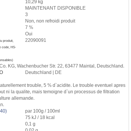
10,29 kg
MAINTENANT DISPONIBLE
3
Non, non refroidi produit
7 %
Oui
22090091
u produit,
e code, HS-
onsables)
. KG, Wachenbucher Str. 22, 63477 Maintal, Deutschland.
SO
Deutschland | DE
naturellement trouble, 5 % d`acidite. Le trouble eventuel apres
out ni la qualite, mais temoigne d`un processus de filtration
ulture allemande.
an.
540)
par 100g / 100ml
75 kJ / 18 kcal
0,1 g
0,02 g