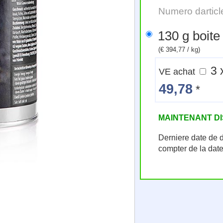
Numero darticl
130 g b
(€ 394,77 / kg)
VE achat
49,78
*
MAINTENANT D
Derniere date de 
compter de la dat