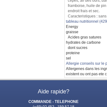
cepes, ail des ours, ba
framboise, huile de pi
endroit frais et sec.
Caracteristiques : sans
tableau nutritionnel (42
Energy
graisse
Acides gras satures
hydrates de carbone
dont sucres
proteine
sel
Allergie conseils sur le 
Allergenes dans les ingr
existent ou ont pas ete 
Aide rapide?
COMMANDE - TELEPHONE
(+49) 02 452 - 159 57 18