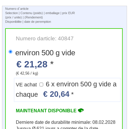
Numero d`article
Selection | Contenu (poids) | emballage | prix EUR
(prix / unite) | (Rendement)
Disponibilite | date de peremption
Numero darticle: 40847
environ 500 g vide
€ 21,28
*
(€ 42,56 / kg)
6 x environ 500 g vide a
VE achat
€ 20,64
chaque
*
MAINTENANT DISPONIBLE
Derniere date de durabilite minimale: 08.02.2028
Jusqua Ø 621 jours a compter de la date