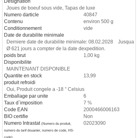
Designation
Joues de boeuf sous vide, Tapas de luxe
Numero darticle
40847
Contenu
environ 500 g
Conditionnement
vide
Date de durabilite minimale
Derniere date de durabilite minimale: 08.02.2028 Jusqua
Ø 621 jours a compter de la date dexpedition.
poids brut
1,00 kg
Disponibilite
MAINTENANT DISPONIBLE
Quantite en stock
13,99
produit refroidi
Oui, Produit congele a -18 ° Celsius
Emballage par unite
6
Taux d`imposition
7 %
Code EAN
2000466006163
BIO certifie
Non
Numero Intrastat
02023090
(Numero du produit,
numero du tarif douanier, numero de code, HS-
code)