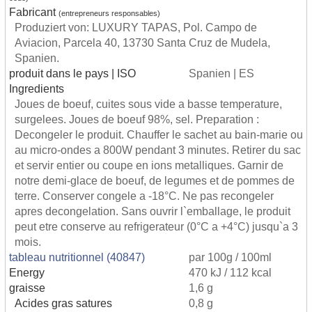
Fabricant
(entrepreneurs responsables)
Produziert von: LUXURY TAPAS, Pol. Campo de
Aviacion, Parcela 40, 13730 Santa Cruz de Mudela,
Spanien.
produit dans le pays | ISO
Spanien | ES
Ingredients
Joues de boeuf, cuites sous vide a basse temperature,
surgelees. Joues de boeuf 98%, sel. Preparation :
Decongeler le produit. Chauffer le sachet au bain-marie ou
au micro-ondes a 800W pendant 3 minutes. Retirer du sac
et servir entier ou coupe en ions metalliques. Garnir de
notre demi-glace de boeuf, de legumes et de pommes de
terre. Conserver congele a -18°C. Ne pas recongeler
apres decongelation. Sans ouvrir l`emballage, le produit
peut etre conserve au refrigerateur (0°C a +4°C) jusqu`a 3
mois.
tableau nutritionnel (40847)
par 100g / 100ml
Energy
470 kJ / 112 kcal
graisse
1,6 g
Acides gras satures
0,8 g