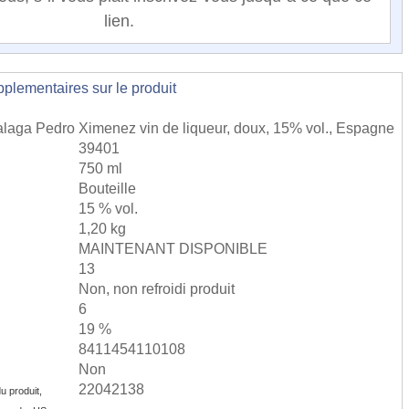
lien.
lementaires sur le produit
aga Pedro Ximenez vin de liqueur, doux, 15% vol., Espagne
39401
750 ml
Bouteille
15 % vol.
1,20 kg
MAINTENANT DISPONIBLE
13
Non, non refroidi produit
6
19 %
8411454110108
Non
22042138
u produit,