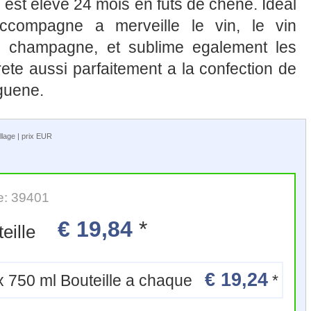
 est eleve 24 mois en futs de chene. Ideal
l accompagne a merveille le vin, le vin
 champagne, et sublime egalement les
prete aussi parfaitement a la confection de
guene.
llage | prix EUR
e: 39401
€ 19,84
*
Bouteille
€ 19,24
6 x 750 ml Bouteille a chaque
*