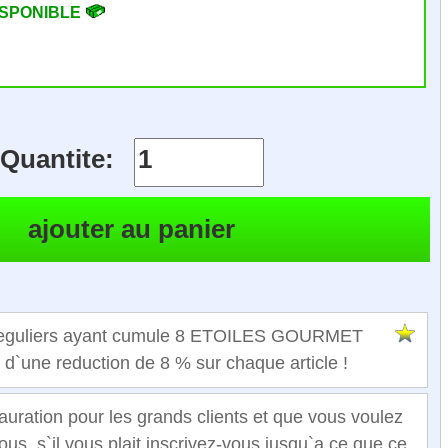
ISPONIBLE
Quantite:
 reguliers ayant cumule 8 ETOILES GOURMET
t d`une reduction de 8 % sur chaque article !
auration pour les grands clients et que vous voulez
ous, s`il vous plait inscrivez-vous jusqu`a ce que ce