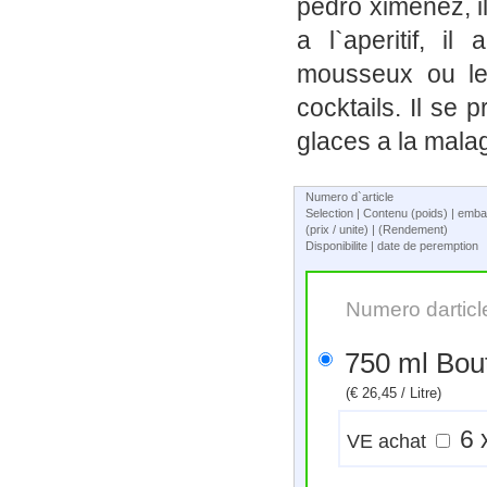
pedro ximenez, il
a l`aperitif, i
mousseux ou le
cocktails. Il se 
glaces a la mala
Numero d`article
Selection | Contenu (poids) | emba
(prix / unite) | (Rendement)
Disponibilite | date de peremption
Numero darticl
750 ml 
(€ 26,45 / Litre)
VE achat