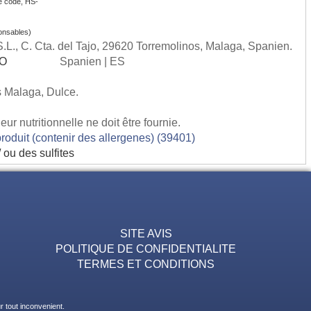
e code, HS-
onsables)
L., C. Cta. del Tajo, 29620 Torremolinos, Malaga, Spanien.
SO
Spanien | ES
es Malaga, Dulce.
ur nutritionnelle ne doit être fournie.
produit (contenir des allergenes) (39401)
 ou des sulfites
SITE AVIS
POLITIQUE DE CONFIDENTIALITE
TERMES ET CONDITIONS
 tout inconvenient.