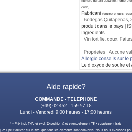
numero du tarif douanier, numero d
code)
Fabricant
(entrepreneurs resp
Bodegas Quitapenas, S.
produit dans le pays | I
Ingredients
Vin fortifie, doux. Fait
Proprietes : Aucune vale
Allergie conseils sur le 
Le dioxyde de soufre et /
Aide rapide?
COMMANDE - TELEPHONE
(+49) 02 452 - 159 57 18
Lundi - Vendredi 9:00 heures - 17:00 heures
* = Prix incl. TVA. et excl. Expedition & et eventuellement TK / supplement frais.
e: Il peut arriver sur le site, que tous les elements sont convertis. Nous nous excusons pour