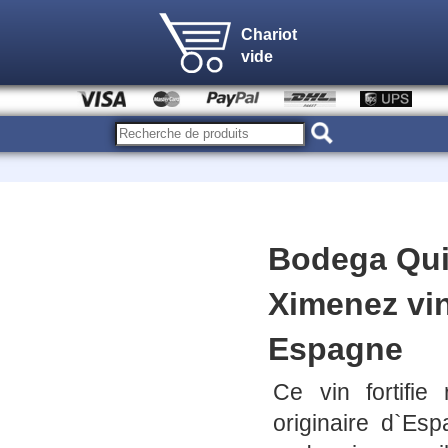
Chariot
vide
Bodega Qui
Ximenez vin
Espagne
Ce vin fortifi
originaire d`Es