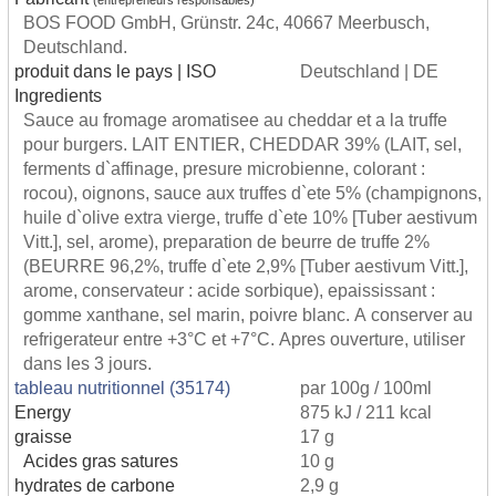
BOS FOOD GmbH, Grünstr. 24c, 40667 Meerbusch,
Deutschland.
produit dans le pays | ISO
Deutschland | DE
Ingredients
Sauce au fromage aromatisee au cheddar et a la truffe
pour burgers. LAIT ENTIER, CHEDDAR 39% (LAIT, sel,
ferments d`affinage, presure microbienne, colorant :
rocou), oignons, sauce aux truffes d`ete 5% (champignons,
huile d`olive extra vierge, truffe d`ete 10% [Tuber aestivum
Vitt.], sel, arome), preparation de beurre de truffe 2%
(BEURRE 96,2%, truffe d`ete 2,9% [Tuber aestivum Vitt.],
arome, conservateur : acide sorbique), epaississant :
gomme xanthane, sel marin, poivre blanc. A conserver au
refrigerateur entre +3°C et +7°C. Apres ouverture, utiliser
dans les 3 jours.
tableau nutritionnel (35174)
par 100g / 100ml
Energy
875 kJ / 211 kcal
graisse
17 g
Acides gras satures
10 g
hydrates de carbone
2,9 g