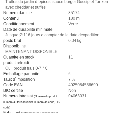
Truffes du jardin d`epices, sauce burger Gossip et Tanken
avec cheddar et truffes
Numero darticle
35174
Contenu
180 ml
Conditionnement
Verre
Date de durabilite minimale
Jusqua Ø 116 jours a compter de la date dexpedition.
poids brut
0,34 kg
Disponibilite
MAINTENANT DISPONIBLE
Quantite en stock
11
produit refroidi
Oui, produit frais 0-7 ° C
Emballage par unite
6
Taux d`imposition
7 %
Code EAN
4025084556690
BIO certifie
Non
Numero Intrastat
04063031
(Numero du produit,
numero du tarif douanier, numero de code, HS-
code)
Fabricant
(entrepreneurs responsables)