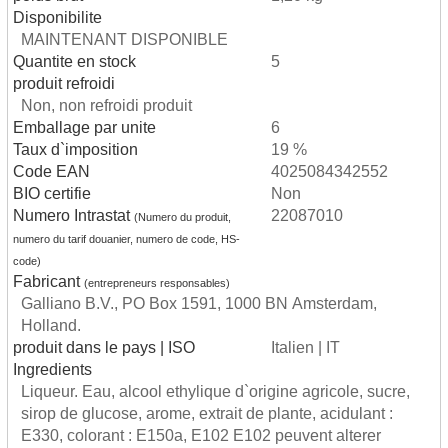
Disponibilite
MAINTENANT DISPONIBLE
Quantite en stock
5
produit refroidi
Non, non refroidi produit
Emballage par unite
6
Taux d`imposition
19 %
Code EAN
4025084342552
BIO certifie
Non
Numero Intrastat
22087010
(Numero du produit,
numero du tarif douanier, numero de code, HS-
code)
Fabricant
(entrepreneurs responsables)
Galliano B.V., PO Box 1591, 1000 BN Amsterdam,
Holland.
produit dans le pays | ISO
Italien | IT
Ingredients
Liqueur. Eau, alcool ethylique d`origine agricole, sucre,
sirop de glucose, arome, extrait de plante, acidulant :
E330, colorant : E150a, E102 E102 peuvent alterer