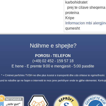
karbohidratet
prej te cilave sheqerna
proteina
Kripe
Informacion mbi alergji
qumesht
Ndihme e shpejte?
POROSI - TELEFON
(+49) 02 452 - 159 57 18
E hene - E premte 9:00 e mengjesit - 5:00 pasdite
* = Cmimet perfshire TVSH-ne dhe plus kostot e transportit dhe cdo shtese te ngrire/freski.
nd te ndodhe qe ne faqen e internetit te mos jene perkthyer ende te gjithe elementet. Kerkoj