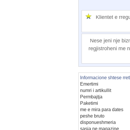
Klientet e rr
Nese jeni nje biz
regjistroheni me n
Informacione shtese rret
Emertimi
numri i artikullit
Permbajtja
Paketimi
me e mira para dates
peshe bruto
disponueshmeria
sasia ne magazine