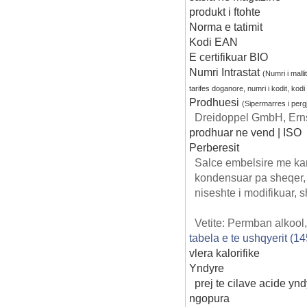
produkt i ftohte
Norma e tatimit
Kodi EAN
E certifikuar BIO
Numri Intrastat
(Numri i mallit
tarifes doganore, numri i kodit, kod
Prodhuesi
(Sipermarres i per
Dreidoppel GmbH, Erns
prodhuar ne vend | ISO
Perberesit
Salce embelsire me kar
kondensuar pa sheqer, q
niseshte i modifikuar, s
Vetite: Permban alkool,
tabela e te ushqyerit (1
vlera kalorifike
Yndyre
prej te cilave acide ynd
ngopura