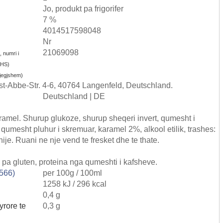
Jo, produkt pa frigorifer
7 %
4014517598048
Nr
21069098
, numri i
i HS)
gjegjshem)
t-Abbe-Str. 4-6, 40764 Langenfeld, Deutschland.
Deutschland | DE
amel. Shurup glukoze, shurup sheqeri invert, qumesht i
umesht pluhur i skremuar, karamel 2%, alkool etilik, trashes:
hije. Ruani ne nje vend te fresket dhe te thate.
 pa gluten, proteina nga qumeshti i kafsheve.
4566)
per 100g / 100ml
1258 kJ / 296 kcal
0,4 g
yrore te
0,3 g