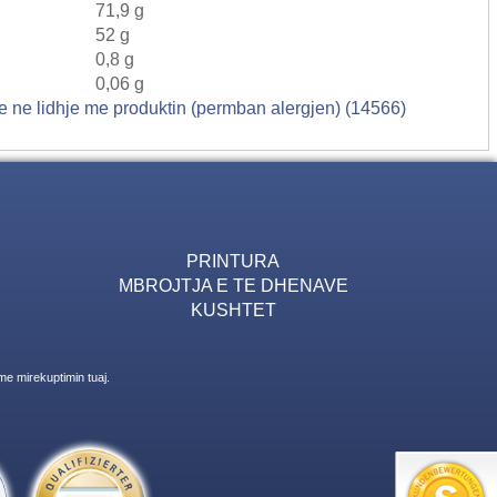
71,9 g
52 g
0,8 g
0,06 g
ne ne lidhje me produktin (permban alergjen) (14566)
PRINTURA
MBROJTJA E TE DHENAVE
KUSHTET
me mirekuptimin tuaj.