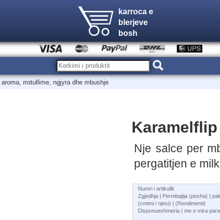
karroca e
blerjeve
bosh
 aroma, rrotullime, ngjyra dhe mbushje
Karamelflip
Nje salce per m
pergatitjen e mil
Numri i artikullit
Zgjedhja | Permbajtja (pesha) | p
(cmimi / njesi) | (Rendimenti)
Disponueshmeria | me e mira para