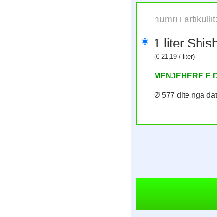
numri i artikull
1 liter 
(€ 21,19 / liter)
MENJEHERE E 
Ø 577 dite nga da