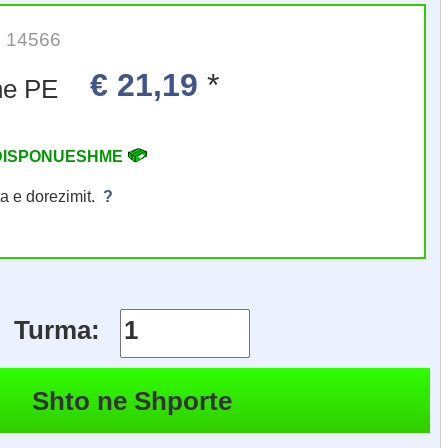
it: 14566
€ 21,19
*
Shishe PE
DISPONUESHME
ta e dorezimit.
?
Turma: