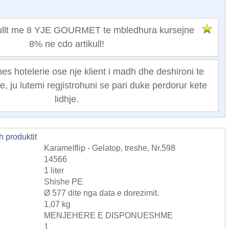
egullt me 8 YJE GOURMET te mbledhura kursejne
8% ne cdo artikull!
nes hotelerie ose nje klient i madh dhe deshironi te
e, ju lutemi regjistrohuni se pari duke perdorur kete
lidhje.
h produktit
Karamelflip - Gelatop, treshe, Nr.598
14566
1 liter
Shishe PE
Ø 577 dite nga data e dorezimit.
1,07 kg
MENJEHERE E DISPONUESHME
1