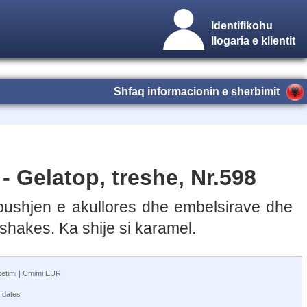
Identifikohu
llogaria e klientit
Shfaq informacionin e sherbimit
 - Gelatop, treshe, Nr.598
bushjen e akullores dhe embelsirave dhe
kshakes. Ka shije si karamel.
aketimi | Cmimi EUR
 dates