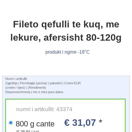
Fileto qefulli te kuq, me
lekure, afersisht 80-120g
produkt i ngrire -18°C
Numri i artikullit
Zgjedhja | Permbajtja (pesha) | paketimi | Cmimi EUR
(cmimi / njesi) | (Rendimenti)
Disponueshmeria | me e mira para dates
numri i artikullit: 43374
€ 31,07
*
800 g cante
(€ 38,84 / kg)