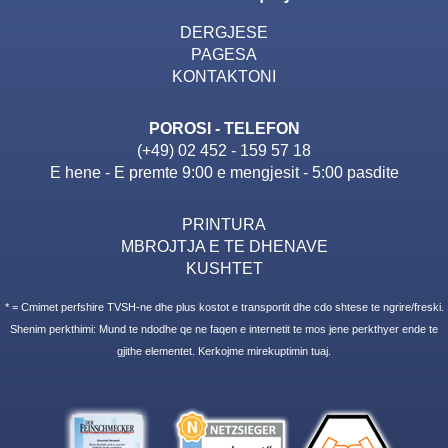
DERGJESE
PAGESA
KONTAKTONI
POROSI - TELEFON
(+49) 02 452 - 159 57 18
E hene - E premte 9:00 e mengjesit - 5:00 pasdite
PRINTURA
MBROJTJA E TE DHENAVE
KUSHTET
* = Cmimet perfshire TVSH-ne dhe plus kostot e transportit dhe cdo shtese te ngrire/freski.
Shenim perkthimi: Mund te ndodhe qe ne faqen e internetit te mos jene perkthyer ende te
gjithe elementet. Kerkojme mirekuptimin tuaj.