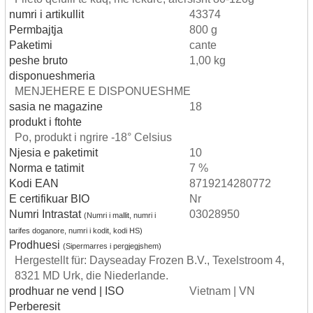
numri i artikullit
43374
Permbajtja
800 g
Paketimi
cante
peshe bruto
1,00 kg
disponueshmeria
MENJEHERE E DISPONUESHME
sasia ne magazine
18
produkt i ftohte
Po, produkt i ngrire -18° Celsius
Njesia e paketimit
10
Norma e tatimit
7 %
Kodi EAN
8719214280772
E certifikuar BIO
Nr
Numri Intrastat
03028950
(Numri i mallit, numri i
tarifes doganore, numri i kodit, kodi HS)
Prodhuesi
(Sipermarres i pergjegjshem)
Hergestellt für: Dayseaday Frozen B.V., Texelstroom 4,
8321 MD Urk, die Niederlande.
prodhuar ne vend | ISO
Vietnam | VN
Perberesit