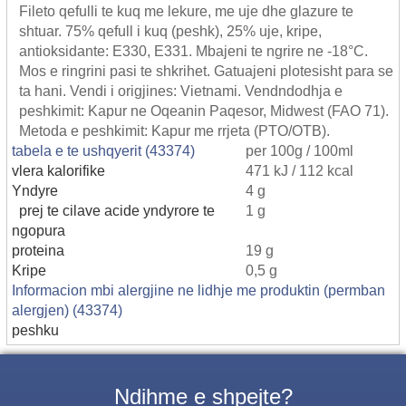
Fileto qefulli te kuq me lekure, me uje dhe glazure te
shtuar. 75% qefull i kuq (peshk), 25% uje, kripe,
antioksidante: E330, E331. Mbajeni te ngrire ne -18°C.
Mos e ringrini pasi te shkrihet. Gatuajeni plotesisht para se
ta hani. Vendi i origjines: Vietnami. Vendndodhja e
peshkimit: Kapur ne Oqeanin Paqesor, Midwest (FAO 71).
Metoda e peshkimit: Kapur me rrjeta (PTO/OTB).
tabela e te ushqyerit (43374)
per 100g / 100ml
vlera kalorifike
471 kJ / 112 kcal
Yndyre
4 g
prej te cilave acide yndyrore te
1 g
ngopura
proteina
19 g
Kripe
0,5 g
Informacion mbi alergjine ne lidhje me produktin (permban
alergjen) (43374)
peshku
Ndihme e shpejte?