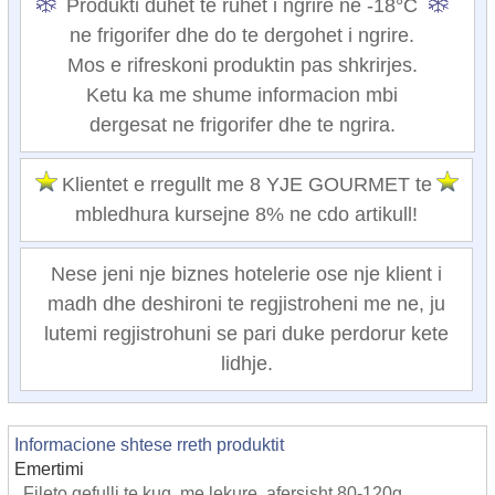
Produkti duhet te ruhet i ngrire ne -18°C
ne frigorifer dhe do te dergohet i ngrire.
Mos e rifreskoni produktin pas shkrirjes.
Ketu ka me shume informacion mbi
dergesat ne frigorifer dhe te ngrira.
Klientet e rregullt me 8 YJE GOURMET te
mbledhura kursejne 8% ne cdo artikull!
Nese jeni nje biznes hotelerie ose nje klient i
madh dhe deshironi te regjistroheni me ne, ju
lutemi regjistrohuni se pari duke perdorur kete
lidhje.
Informacione shtese rreth produktit
Emertimi
Fileto qefulli te kuq, me lekure, afersisht 80-120g