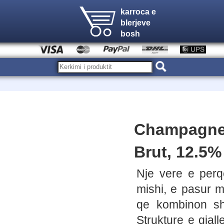
karroca e
blerjeve
bosh
Champagne 
Brut, 12.5%
Nje vere e perq
mishi, e pasur m
qe kombinon shi
Strukture e gjal