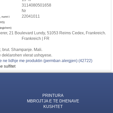
3114080501658
Nr
22041011
, numri i
i HS)
gjegjshem)
er, 21 Boulevard Lundy, 51053 Reims Cedex, Frankreich.
Frankreich | FR
, brut. Shampanje. Mali.
te deklarohen vlerat ushqyese.
ne ne lidhje me produktin (permban alergjen) (42722)
e sulfitet
PRINTURA
MBROJTJA E TE DHENAVE
KUSHTET