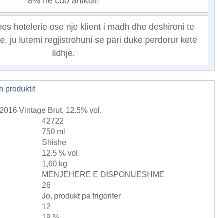
8% ne cdo artikull!
nes hotelerie ose nje klient i madh dhe deshironi te
e, ju lutemi regjistrohuni se pari duke perdorur kete
lidhje.
h produktit
16 Vintage Brut, 12.5% vol.
42722
750 ml
Shishe
12.5 % vol.
1,60 kg
MENJEHERE E DISPONUESHME
26
Jo, produkt pa frigorifer
12
19 %