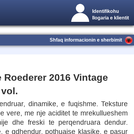
Identifikohu
llogaria e klientit
Shfaq informacionin e sherbimit
Roederer 2016 Vintage
 vol.
endruar, dinamike, e fuqishme. Teksture
e vere, me nje aciditet te mrekullueshem
je dhe freski te perqendruara dendur.
le, e gdhendur, pothuajse klasike, e pasur