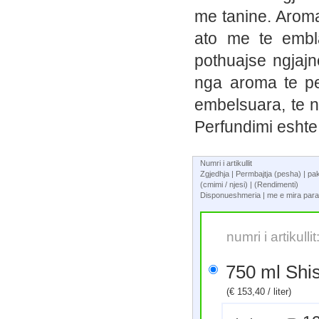
me tanine. Arom
ato me te embla
pothuajse ngjaj
nga aroma te pe
embelsuara, te n
Perfundimi eshte m
Numri i artikullit
Zgjedhja | Permbajtja (pesha) | p
(cmimi / njesi) | (Rendimenti)
Disponueshmeria | me e mira para
numri i artikull
750 ml 
(€ 153,40 / liter)