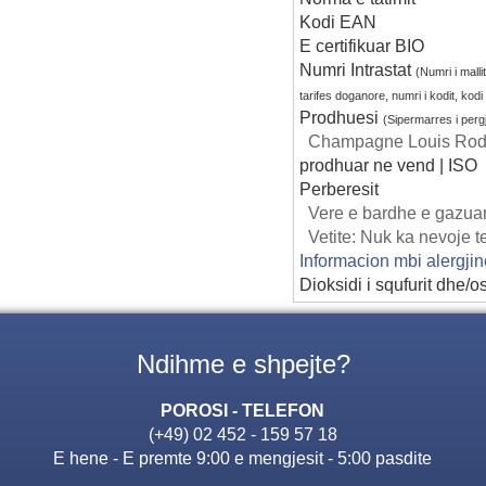
Kodi EAN
E certifikuar BIO
Numri Intrastat
(Numri i mallit
tarifes doganore, numri i kodit, kod
Prodhuesi
(Sipermarres i per
Champagne Louis Roder
prodhuar ne vend | ISO
Perberesit
Vere e bardhe e gazuar
Vetite: Nuk ka nevoje 
Informacion mbi alergji
Dioksidi i squfurit dhe/os
Ndihme e shpejte?
POROSI - TELEFON
(+49) 02 452 - 159 57 18
E hene - E premte 9:00 e mengjesit - 5:00 pasdite