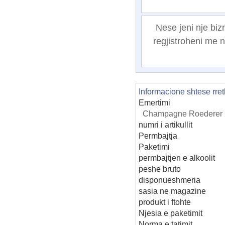
Nese jeni nje biz
regjistroheni me n
Informacione shtese rret
Emertimi
Champagne Roederer 20
numri i artikullit
Permbajtja
Paketimi
permbajtjen e alkoolit
peshe bruto
disponueshmeria
sasia ne magazine
produkt i ftohte
Njesia e paketimit
Norma e tatimit