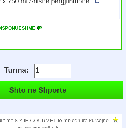
€
12 x 750 ml Shishe pergjithmone
DISPONUESHME
Turma:
egullt me 8 YJE GOURMET te mbledhura kursejne