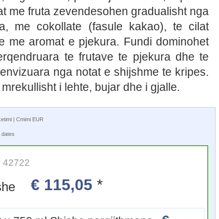
at me fruta zevendesohen gradualisht nga
, me cokollate (fasule kakao), te cilat
ne me aromat e pjekura. Fundi dominohet
rqendruara te frutave te pjekura dhe te
envizuara nga notat e shijshme te kripes.
rekullisht i lehte, bujar dhe i gjalle.
aketimi | Cmimi EUR
 dates
it: 42722
€ 115,05
*
Shishe