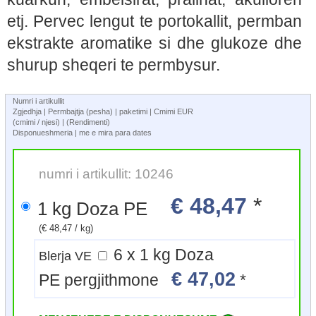
etj. Pervec lengut te portokallit, permban
ekstrakte aromatike si dhe glukoze dhe
shurup sheqeri te permbysur.
Numri i artikullit
Zgjedhja | Permbajtja (pesha) | paketimi | Cmimi EUR
(cmimi / njesi) | (Rendimenti)
Disponueshmeria | me e mira para dates
numri i artikullit: 10246
€ 48,47
*
1 kg Doza PE
(€ 48,47 / kg)
6 x 1 kg Doza
Blerja VE
€ 47,02
PE pergjithmone
*