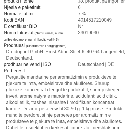
produkt i ftohte
Jo, produkt pa frigorifer
Njesia e paketimit
6
Norma e tatimit
7 %
Kodi EAN
4014517210049
E certifikuar BIO
Nr
Numri Intrastat
33019030
(Numri i mallit, numri i
tarifes doganore, numri i kodit, kodi HS)
Prodhuesi
(Sipermarres i pergjegjshem)
Dreidoppel GmbH, Ernst-Abbe-Str. 4-6, 40764 Langenfeld,
Deutschland.
prodhuar ne vend | ISO
Deutschland | DE
Perberesit
Pergatitje mandarine per aromatizimin e produkteve te
pjekura te imta, embelsirave dhe akullores. Shurup
glukoze, koncentrat i lengut te portokallit, shurup sheqeri
invert, arome natyrale mandarine, acidulant: acid citrik,
alkool etilik, trashes: niseshte i modifikuar, koncentrat
karrote. Dozimi: perafersisht 30-50 g: 1 kg mase. Produkti
mund te perdoret si nje perberes per aromatizimin e
produkteve te pjekura te imta, embelsirave dhe akullores.
Duhet te respektohen kerkesat ligjore. Jo i pershtatshem