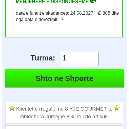
MENJEHERE E DISPONUESHME
data e fundit e skadences: 24.08.2027 Ø 385 dite
nga data e dorezimit.
?
Turma:
Klientet e rregullt me 8 YJE GOURMET te
mbledhura kursejne 8% ne cdo artikull!