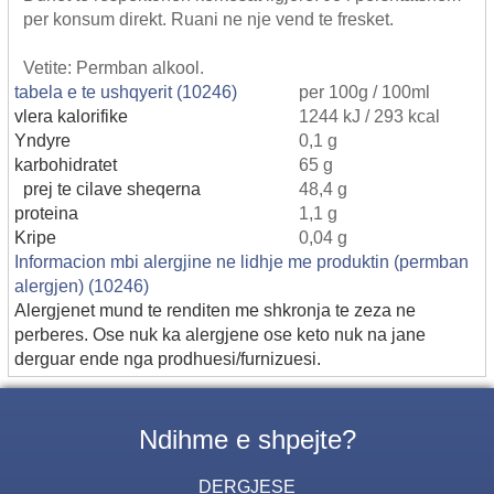
per konsum direkt. Ruani ne nje vend te fresket.
Vetite: Permban alkool.
tabela e te ushqyerit (10246)
per 100g / 100ml
vlera kalorifike
1244 kJ / 293 kcal
Yndyre
0,1 g
karbohidratet
65 g
prej te cilave sheqerna
48,4 g
proteina
1,1 g
Kripe
0,04 g
Informacion mbi alergjine ne lidhje me produktin (permban
alergjen) (10246)
Alergjenet mund te renditen me shkronja te zeza ne
perberes. Ose nuk ka alergjene ose keto nuk na jane
derguar ende nga prodhuesi/furnizuesi.
Ndihme e shpejte?
DERGJESE