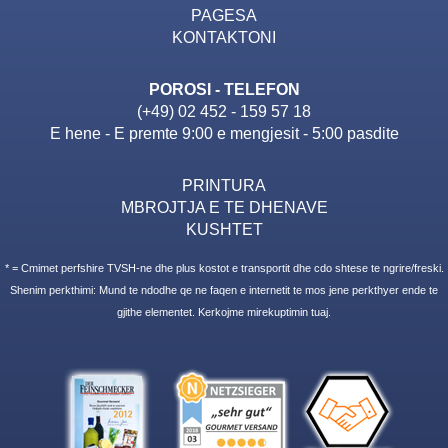
PAGESA
KONTAKTONI
POROSI - TELEFON
(+49) 02 452 - 159 57 18
E hene - E premte 9:00 e mengjesit - 5:00 pasdite
PRINTURA
MBROJTJA E TE DHENAVE
KUSHTET
* = Cmimet perfshire TVSH-ne dhe plus kostot e transportit dhe cdo shtese te ngrire/freski.
Shenim perkthimi: Mund te ndodhe qe ne faqen e internetit te mos jene perkthyer ende te
gjithe elementet. Kerkojme mirekuptimin tuaj.