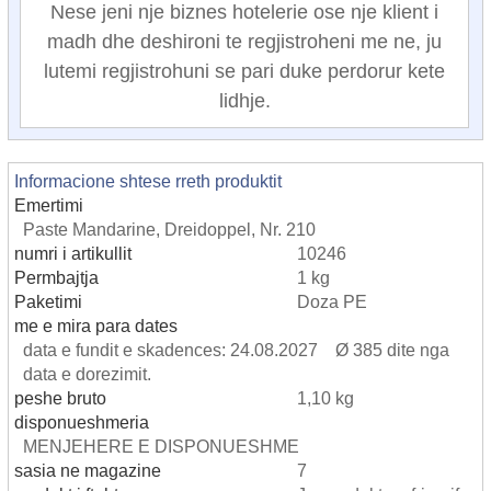
Nese jeni nje biznes hotelerie ose nje klient i
madh dhe deshironi te regjistroheni me ne, ju
lutemi regjistrohuni se pari duke perdorur kete
lidhje.
Informacione shtese rreth produktit
Emertimi
Paste Mandarine, Dreidoppel, Nr. 210
numri i artikullit
10246
Permbajtja
1 kg
Paketimi
Doza PE
me e mira para dates
data e fundit e skadences: 24.08.2027 Ø 385 dite nga
data e dorezimit.
peshe bruto
1,10 kg
disponueshmeria
MENJEHERE E DISPONUESHME
sasia ne magazine
7