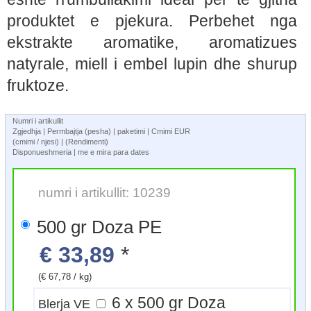
produktet e pjekura. Perbehet nga
ekstrakte aromatike, aromatizues
natyrale, miell i embel lupin dhe shurup
fruktoze.
Numri i artikullit
Zgjedhja | Permbajtja (pesha) | paketimi | Cmimi EUR
(cmimi / njesi) | (Rendimenti)
Disponueshmeria | me e mira para dates
numri i artikullit: 10239
500 gr Doza PE
€ 33,89
*
(€ 67,78 / kg)
6 x 500 gr Doza
Blerja VE