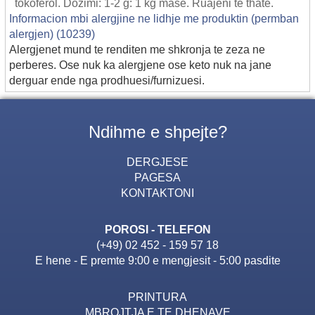
tokoferol. Dozimi: 1-2 g: 1 kg mase. Ruajeni te thate.
Informacion mbi alergjine ne lidhje me produktin (permban
alergjen) (10239)
Alergjenet mund te renditen me shkronja te zeza ne
perberes. Ose nuk ka alergjene ose keto nuk na jane
derguar ende nga prodhuesi/furnizuesi.
Ndihme e shpejte?
DERGJESE
PAGESA
KONTAKTONI
POROSI - TELEFON
(+49) 02 452 - 159 57 18
E hene - E premte 9:00 e mengjesit - 5:00 pasdite
PRINTURA
MBROJTJA E TE DHENAVE