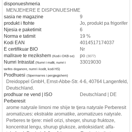
disponueshmeria
MENJEHERE E DISPONUESHME
sasia ne magazine
9
produkt i ftohte
Jo, produkt pa frigorifer
Njesia e paketimit
6
Norma e tatimit
19 %
Kodi EAN
4014517174037
E certifikuar BIO
Nr
mallrave te rrezikshem
po
(Kodi i OKB-se)
(3077)
Numri Intrastat
33019030
(Numri i mallit, numri i
tarifes doganore, numri i kodit, kodi HS)
Prodhuesi
(Sipermarres i pergjegjshem)
Dreidoppel GmbH, Ernst-Abbe-Str. 4-6, 40764 Langenfeld,
Deutschland.
prodhuar ne vend | ISO
Deutschland | DE
Perberesit
arome natyrale limoni me shije te tjera natyrale Perberesit
aromatizues: ekstrakte aromatike, aromatizues natyrale.
Perberes te tjere: miell orizi, sheqer, shurup fruktoze,
koncentrat lengu, shurup glukoze, antioksidant: alfa-