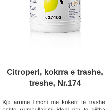
Citroperl, kokrra e trashe,
treshe, Nr.174
Kjo arome limoni me kokerr te trashe
eshte rrumbullakimi ideal per te gjitha