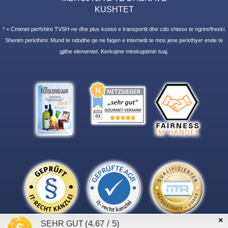
KUSHTET
* = Cmimet perfshire TVSH-ne dhe plus kostot e transportit dhe cdo shtese te ngrire/freski.
Shenim perkthimi: Mund te ndodhe qe ne faqen e internetit te mos jene perkthyer ende te
gjithe elementet. Kerkojme mirekuptimin tuaj.
×
(4.67 / 5)
SEHR GUT