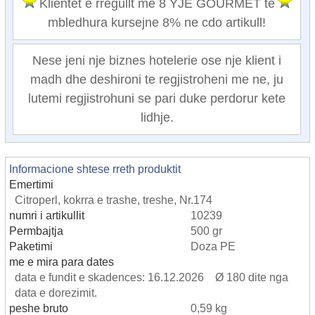
Klientet e rregullt me 8 YJE GOURMET te
mbledhura kursejne 8% ne cdo artikull!
Nese jeni nje biznes hotelerie ose nje klient i
madh dhe deshironi te regjistroheni me ne, ju
lutemi regjistrohuni se pari duke perdorur kete
lidhje.
Informacione shtese rreth produktit
Emertimi
Citroperl, kokrra e trashe, treshe, Nr.174
numri i artikullit
10239
Permbajtja
500 gr
Paketimi
Doza PE
me e mira para dates
data e fundit e skadences: 16.12.2026 Ø 180 dite nga
data e dorezimit.
peshe bruto
0,59 kg