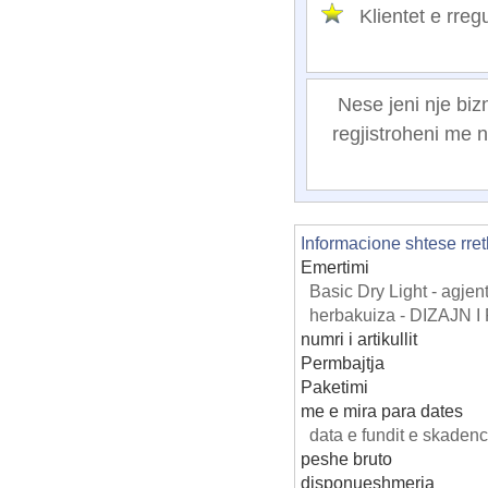
Klientet e rr
Nese jeni nje biz
regjistroheni me n
Informacione shtese rret
Emertimi
Basic Dry Light - agjen
herbakuiza - DIZAJN I 
numri i artikullit
Permbajtja
Paketimi
me e mira para dates
data e fundit e skaden
peshe bruto
disponueshmeria