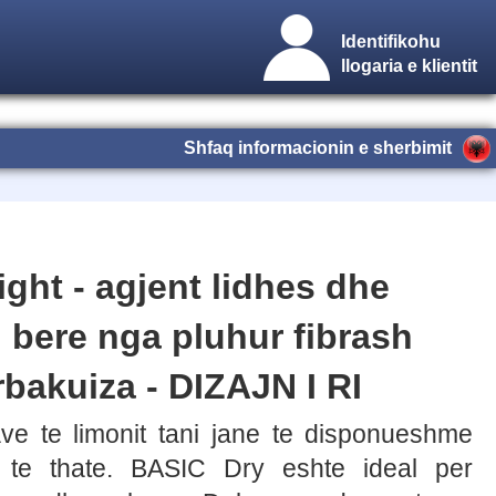
Identifikohu
llogaria e klientit
Shfaq informacionin e sherbimit
ight - agjent lidhes dhe
i bere nga pluhur fibrash
bakuiza - DIZAJN I RI
rave te limonit tani jane te disponueshme
te thate. BASIC Dry eshte ideal per