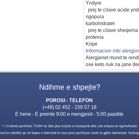
Yndyre
prej te cilave acide ynd
ngopura
karbohidratet
prej te cilave sheqerna
proteina
Kripe
Informacion mbi alergji
Alergjenet mund te rend
ose keto nuk na jane de
Ndihme e shpejte?
POROSI - TELEFON
(+49) 02 452 - 159 57 18
E hene - E premte 9:00 e mengjesit - 5:00 pasdite
* = Cmimet perfshire TVSH-ne dhe plus kostot e transportit dhe cdo shtese te ngrire/freski.
nd te ndodhe qe ne faqen e internetit te mos jene perkthyer ende te gjithe elementet. Kerkoj