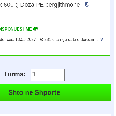
€
5 x 600 g Doza PE pergjithmone
DISPONUESHME
kadences: 13.05.2027 Ø 281 dite nga data e dorezimit.
?
Turma: