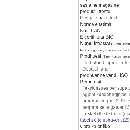
sasia ne magazine
produkt i ftohte
Njesia e paketimit
Norma e tatimit
Kodi EAN
E certifikuar BIO
Numri Intrastat
(Numri i mallit
tarifes doganore, numri i kodit, kod
Prodhuesi
(Sipermarres i per
Herbafood Ingredient
Deutschland.
prodhuar ne vend | ISO
Perberesit
Teksturizues per supa d
agjent kunder ngjitjes
ngrohni lengun. 2. Per
perpara se ta gatuani 
fresket dhe te thate (
tabela e te ushqyerit (2
vlera kalorifike