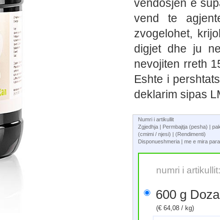
vendosjen e sup
vend te agjente
zvogelohet, kri
digjet dhe ju n
nevojiten rreth 15
Eshte i pershta
deklarim sipas L
Numri i artikullit
Zgjedhja | Permbajtja (pesha) | p
(cmimi / njesi) | (Rendimenti)
Disponueshmeria | me e mira para
numri i artikull
600 g D
(€ 64,08 / kg)