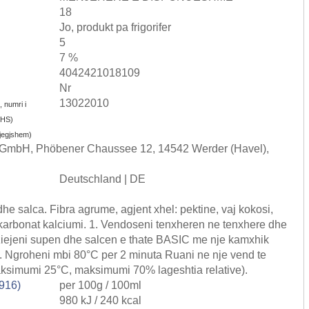
18
Jo, produkt pa frigorifer
5
7 %
4042421018109
Nr
13022010
, numri i
i HS)
gjegjshem)
s GmbH, Phöbener Chaussee 12, 14542 Werder (Havel),
Deutschland | DE
he salca. Fibra agrume, agjent xhel: pektine, vaj kokosi,
: karbonat kalciumi. 1. Vendoseni tenxheren ne tenxhere dhe
ziejeni supen dhe salcen e thate BASIC me nje kamxhik
3. Ngroheni mbi 80°C per 2 minuta Ruani ne nje vend te
maksimumi 25°C, maksimumi 70% lageshtia relative).
9916)
per 100g / 100ml
980 kJ / 240 kcal