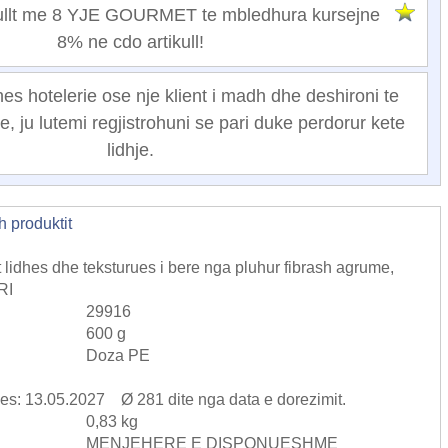
egullt me 8 YJE GOURMET te mbledhura kursejne
8% ne cdo artikull!
nes hotelerie ose nje klient i madh dhe deshironi te
e, ju lutemi regjistrohuni se pari duke perdorur kete
lidhje.
h produktit
t lidhes dhe teksturues i bere nga pluhur fibrash agrume,
RI
29916
600 g
Doza PE
ces: 13.05.2027 Ø 281 dite nga data e dorezimit.
0,83 kg
MENJEHERE E DISPONUESHME