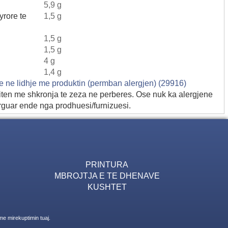
5,9 g
yrore te
1,5 g
1,5 g
1,5 g
4 g
1,4 g
ne ne lidhje me produktin (permban alergjen) (29916)
iten me shkronja te zeza ne perberes. Ose nuk ka alergjene
rguar ende nga prodhuesi/furnizuesi.
PRINTURA
MBROJTJA E TE DHENAVE
KUSHTET
me mirekuptimin tuaj.