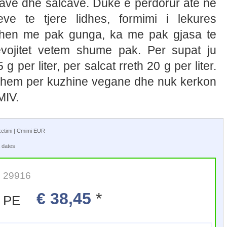
ave dhe salcave. Duke e perdorur ate ne
ve te tjere lidhes, formimi i lekures
johen me pak gunga, ka me pak gjasa te
evojitet vetem shume pak. Per supat ju
 g per liter, per salcat rreth 20 g per liter.
tshem per kuzhine vegane dhe nuk kerkon
MIV.
aketimi | Cmimi EUR
 dates
it: 29916
€ 38,45
*
oza PE