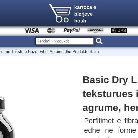
karroca e
blerjeve
bosh
ne me Teksture Baze, Fiber Agrume dhe Produkte Baze
Basic Dry L
teksturues 
agrume, her
Perfitimet e fib
edhe ne forme 