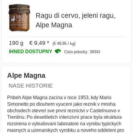
Ragu di cervo, jeleni ragu,
Alpe Magna
190 g € 9,49 *
(€ 49,95 / kg)
IHNED DOSTUPNY
Cislo polozky: 39343
Alpe Magna
NASE HISTORIE
Pribeh Alpe Magna zacina v roce 1953, kdy Mario
Simonetto po dlouhem vyuceni jako reznik v mnoha
obchodech otevrel sve prvni reznictvi v Castelnuovo v
Trentinu. Po desetiletich intenzivni prace byla struktura
rozsirena o vybudovani laboratore na vyrobu typickych
masnych a uzenarskych vyrobku a noveho oddeleni pro