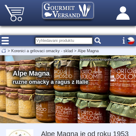
>
Korenici a grilovaci omacky - sklad
>
Alpe Magna
autorska prava fotografie: alpemagna.com
Alpe Magna
ruzne omacky a ragus z Italie
Alpe Magna je od roku 1953