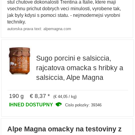
stul chutove dokonalosti Trentina a Italie, ktere maji
vsechnu prichut dobrych veci minulosti, vyrobene tak,
jak byly kdysi s pomoci statu. - nejmodernejsi vyrobni
techniky.
autorska prava text: alpemagna.com
Sugo porcini e salsiccia,
rajcatova omacka s hribky a
salsiccia, Alpe Magna
190 g € 8,37 *
(€ 44,05 / kg)
IHNED DOSTUPNY
Cislo polozky: 39346
Alpe Magna omacky na testoviny z