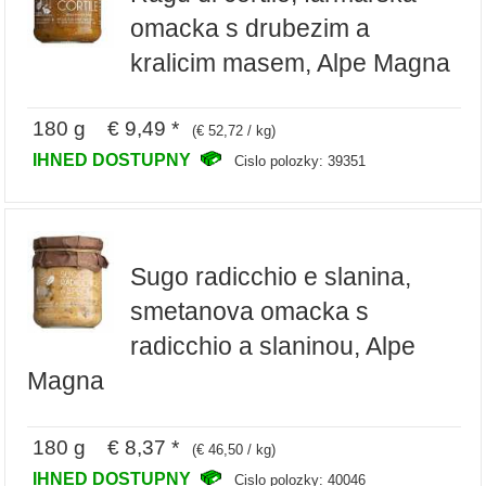
omacka s drubezim a
kralicim masem, Alpe Magna
180 g € 9,49 *
(€ 52,72 / kg)
IHNED DOSTUPNY
Cislo polozky: 39351
Sugo radicchio e slanina,
smetanova omacka s
radicchio a slaninou, Alpe
Magna
180 g € 8,37 *
(€ 46,50 / kg)
IHNED DOSTUPNY
Cislo polozky: 40046