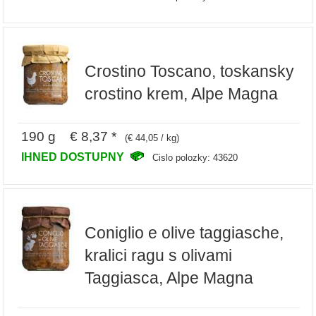
Crostino Toscano, toskansky
crostino krem, Alpe Magna
190 g € 8,37 *
(€ 44,05 / kg)
IHNED DOSTUPNY
Cislo polozky: 43620
Coniglio e olive taggiasche,
kralici ragu s olivami
Taggiasca, Alpe Magna