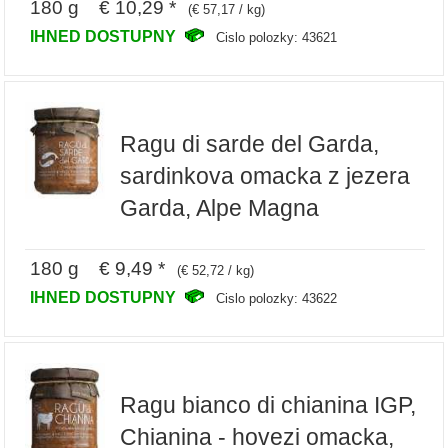
180 g € 10,29 *
(€ 57,17 / kg)
IHNED DOSTUPNY
Cislo polozky: 43621
Ragu di sarde del Garda,
sardinkova omacka z jezera
Garda, Alpe Magna
180 g € 9,49 *
(€ 52,72 / kg)
IHNED DOSTUPNY
Cislo polozky: 43622
Ragu bianco di chianina IGP,
Chianina - hovezi omacka,