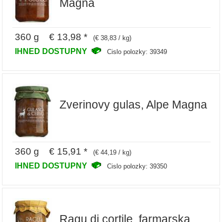
Magna
360 g € 13,98 *
(€ 38,83 / kg)
IHNED DOSTUPNY
Cislo polozky: 39349
Zverinovy gulas, Alpe Magna
360 g € 15,91 *
(€ 44,19 / kg)
IHNED DOSTUPNY
Cislo polozky: 39350
Ragu di cortile, farmarska