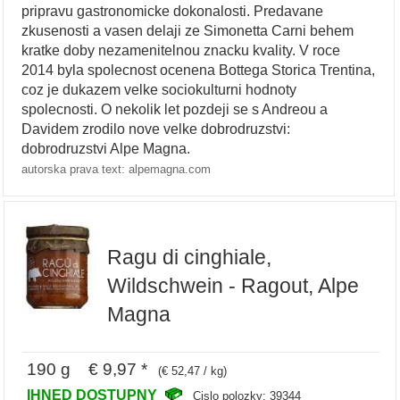
pripravu gastronomicke dokonalosti. Predavane
zkusenosti a vasen delaji ze Simonetta Carni behem
kratke doby nezamenitelnou znacku kvality. V roce
2014 byla spolecnost ocenena Bottega Storica Trentina,
coz je dukazem velke sociokulturni hodnoty
spolecnosti. O nekolik let pozdeji se s Andreou a
Davidem zrodilo nove velke dobrodruzstvi:
dobrodruzstvi Alpe Magna.
autorska prava text: alpemagna.com
Ragu di cinghiale,
Wildschwein - Ragout, Alpe
Magna
190 g € 9,97 *
(€ 52,47 / kg)
IHNED DOSTUPNY
Cislo polozky: 39344