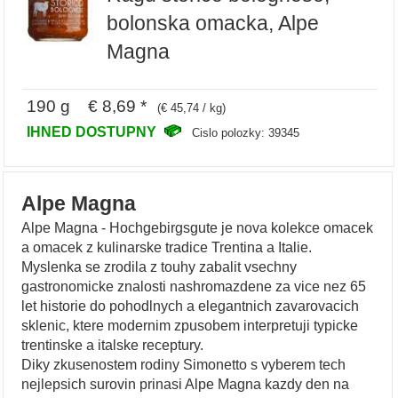
bolonska omacka, Alpe
Magna
190 g € 8,69 *
(€ 45,74 / kg)
IHNED DOSTUPNY
Cislo polozky: 39345
Alpe Magna
Alpe Magna - Hochgebirgsgute je nova kolekce omacek
a omacek z kulinarske tradice Trentina a Italie.
Myslenka se zrodila z touhy zabalit vsechny
gastronomicke znalosti nashromazdene za vice nez 65
let historie do pohodlnych a elegantnich zavarovacich
sklenic, ktere modernim zpusobem interpretuji typicke
trentinske a italske receptury.
Diky zkusenostem rodiny Simonetto s vyberem tech
nejlepsich surovin prinasi Alpe Magna kazdy den na