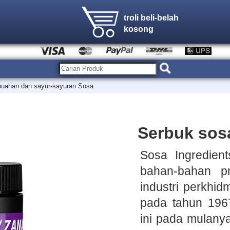
troli beli-belah
kosong
buahan dan sayur-sayuran Sosa
Serbuk sosa
Sosa Ingredien
bahan-bahan p
industri perkhi
pada tahun 1967
ini pada mulany