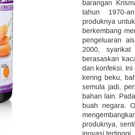
barangan Krisma
tahun 1970-a
produknya untuk
berkembang menj
pengeluaran ai
2000, syarika
berasaskan kac
dan konfeksi. I
kering beku, ba
semula jadi, pe
bahan lain. Pad
buah negara. O
mengembangk
produknya, sent
inovasi tertinggi.