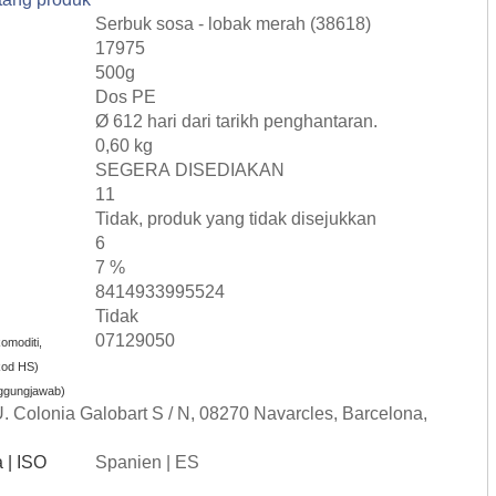
Serbuk sosa - lobak merah (38618)
17975
500g
Dos PE
Ø 612 hari dari tarikh penghantaran.
0,60 kg
SEGERA DISEDIAKAN
11
Tidak, produk yang tidak disejukkan
6
7 %
8414933995524
Tidak
07129050
omoditi,
kod HS)
ggungjawab)
U. Colonia Galobart S / N, 08270 Navarcles, Barcelona,
 | ISO
Spanien | ES