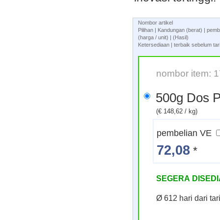
Nombor artikel
Pilihan | Kandungan (berat) | p
(harga / unit) | (Hasil)
Ketersediaan | terbaik sebelum tar
nombor item: 
500g Dos
(€ 148,62 / kg)
pembelian VE
72,08
*
SEGERA DISED
Ø 612 hari dari t