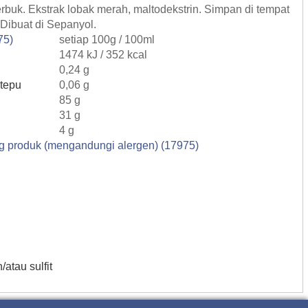
rbuk. Ekstrak lobak merah, maltodekstrin. Simpan di tempat
 Dibuat di Sepanyol.
75)
setiap 100g / 100ml
1474 kJ / 352 kcal
0,24 g
tepu
0,06 g
85 g
31 g
4 g
g produk (mengandungi alergen) (17975)
an/atau sulfit