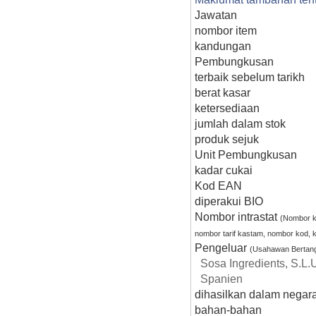
Jawatan
nombor item
kandungan
Pembungkusan
terbaik sebelum tarikh
berat kasar
ketersediaan
jumlah dalam stok
produk sejuk
Unit Pembungkusan
kadar cukai
Kod EAN
diperakui BIO
Nombor intrastat
(Nombor k
nombor tarif kastam, nombor kod, 
Pengeluar
(Usahawan Bertan
Sosa Ingredients, S.L.
Spanien
dihasilkan dalam negara
bahan-bahan