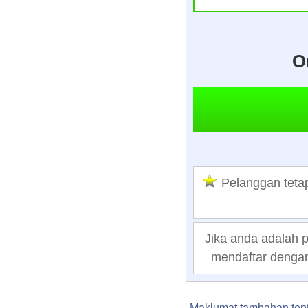
O
Pelanggan tet
Jika anda adalah 
mendaftar dengan
Maklumat tambahan ten