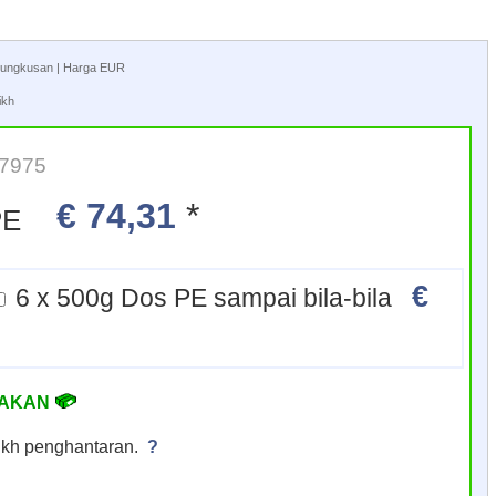
embungkusan | Harga EUR
ikh
17975
€ 74,31
*
 PE
€
6 x 500g Dos PE sampai bila-bila
IAKAN
arikh penghantaran.
?