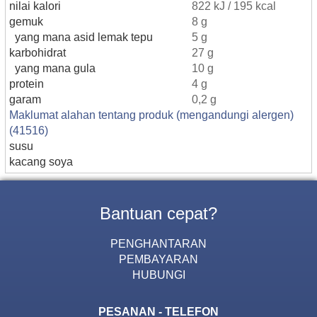
nilai kalori
822 kJ / 195 kcal
gemuk
8 g
yang mana asid lemak tepu
5 g
karbohidrat
27 g
yang mana gula
10 g
protein
4 g
garam
0,2 g
Maklumat alahan tentang produk (mengandungi alergen)
(41516)
susu
kacang soya
Bantuan cepat?
PENGHANTARAN
PEMBAYARAN
HUBUNGI
PESANAN - TELEFON