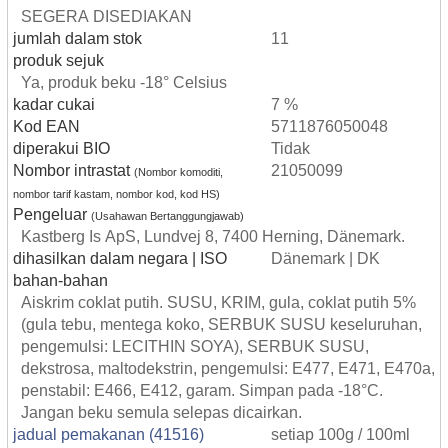
SEGERA DISEDIAKAN
jumlah dalam stok
11
produk sejuk
Ya, produk beku -18° Celsius
kadar cukai
7 %
Kod EAN
5711876050048
diperakui BIO
Tidak
Nombor intrastat
21050099
(Nombor komoditi,
nombor tarif kastam, nombor kod, kod HS)
Pengeluar
(Usahawan Bertanggungjawab)
Kastberg Is ApS, Lundvej 8, 7400 Herning, Dänemark.
dihasilkan dalam negara | ISO
Dänemark | DK
bahan-bahan
Aiskrim coklat putih. SUSU, KRIM, gula, coklat putih 5%
(gula tebu, mentega koko, SERBUK SUSU keseluruhan,
pengemulsi: LECITHIN SOYA), SERBUK SUSU,
dekstrosa, maltodekstrin, pengemulsi: E477, E471, E470a,
penstabil: E466, E412, garam. Simpan pada -18°C.
Jangan beku semula selepas dicairkan.
jadual pemakanan (41516)
setiap 100g / 100ml