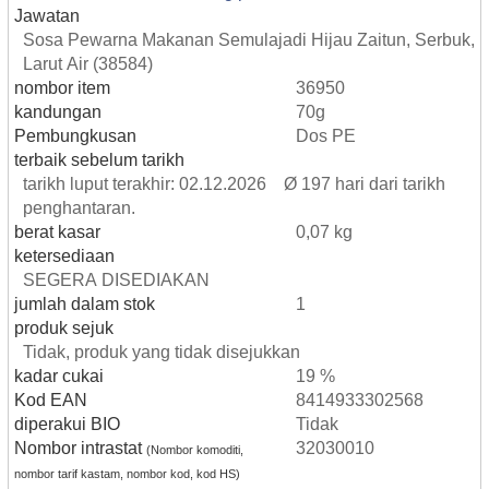
Jawatan
Sosa Pewarna Makanan Semulajadi Hijau Zaitun, Serbuk,
Larut Air (38584)
nombor item
36950
kandungan
70g
Pembungkusan
Dos PE
terbaik sebelum tarikh
tarikh luput terakhir: 02.12.2026 Ø 197 hari dari tarikh
penghantaran.
berat kasar
0,07 kg
ketersediaan
SEGERA DISEDIAKAN
jumlah dalam stok
1
produk sejuk
Tidak, produk yang tidak disejukkan
kadar cukai
19 %
Kod EAN
8414933302568
diperakui BIO
Tidak
Nombor intrastat
32030010
(Nombor komoditi,
nombor tarif kastam, nombor kod, kod HS)