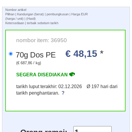
Nombor artikel
Pilihan | Kandungan (berat) | pembungkusan | Harga EUR
(harga / unit) | (Hasil)
Ketersediaan | terbaik sebelum tarikh
nombor item: 36950
€ 48,15
*
70g Dos PE
(€ 687,86 / kg)
SEGERA DISEDIAKAN
tarikh luput terakhir: 02.12.2026 Ø 197 hari dari
tarikh penghantaran.
?