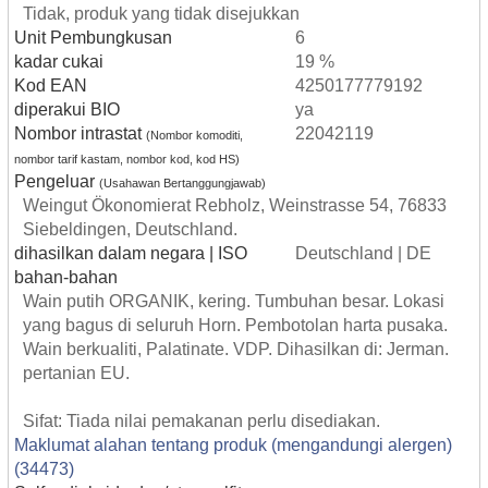
Tidak, produk yang tidak disejukkan
Unit Pembungkusan
6
kadar cukai
19 %
Kod EAN
4250177779192
diperakui BIO
ya
Nombor intrastat
22042119
(Nombor komoditi,
nombor tarif kastam, nombor kod, kod HS)
Pengeluar
(Usahawan Bertanggungjawab)
Weingut Ökonomierat Rebholz, Weinstrasse 54, 76833
Siebeldingen, Deutschland.
dihasilkan dalam negara | ISO
Deutschland | DE
bahan-bahan
Wain putih ORGANIK, kering. Tumbuhan besar. Lokasi
yang bagus di seluruh Horn. Pembotolan harta pusaka.
Wain berkualiti, Palatinate. VDP. Dihasilkan di: Jerman.
pertanian EU.
Sifat: Tiada nilai pemakanan perlu disediakan.
Maklumat alahan tentang produk (mengandungi alergen)
(34473)