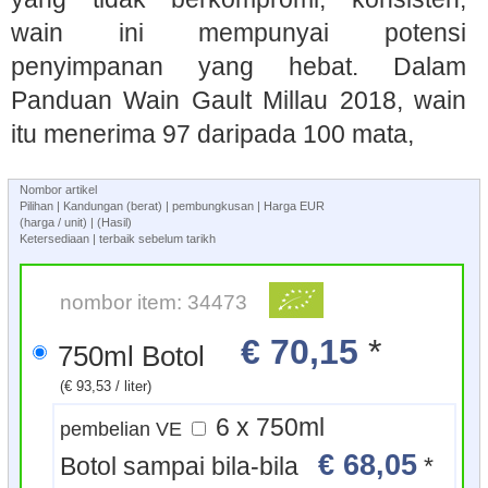
wain ini mempunyai potensi
penyimpanan yang hebat. Dalam
Panduan Wain Gault Millau 2018, wain
itu menerima 97 daripada 100 mata,
Nombor artikel
Pilihan | Kandungan (berat) | pembungkusan | Harga EUR
(harga / unit) | (Hasil)
Ketersediaan | terbaik sebelum tarikh
nombor item: 34473
€ 70,15
*
750ml Botol
(€ 93,53 / liter)
6 x 750ml
pembelian VE
€ 68,05
Botol sampai bila-bila
*