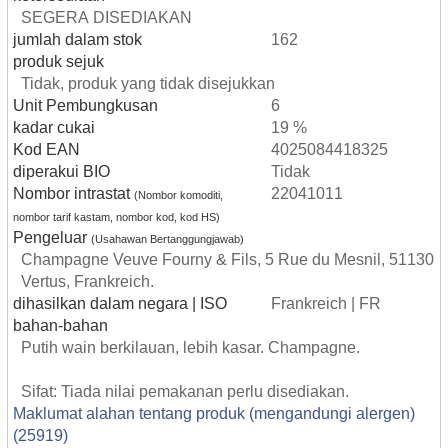
SEGERA DISEDIAKAN
jumlah dalam stok
162
produk sejuk
Tidak, produk yang tidak disejukkan
Unit Pembungkusan
6
kadar cukai
19 %
Kod EAN
4025084418325
diperakui BIO
Tidak
Nombor intrastat
22041011
(Nombor komoditi,
nombor tarif kastam, nombor kod, kod HS)
Pengeluar
(Usahawan Bertanggungjawab)
Champagne Veuve Fourny & Fils, 5 Rue du Mesnil, 51130
Vertus, Frankreich.
dihasilkan dalam negara | ISO
Frankreich | FR
bahan-bahan
Putih wain berkilauan, lebih kasar. Champagne.
Sifat: Tiada nilai pemakanan perlu disediakan.
Maklumat alahan tentang produk (mengandungi alergen)
(25919)