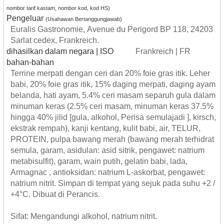
nombor tarif kastam, nombor kod, kod HS)
Pengeluar
(Usahawan Bertanggungjawab)
Euralis Gastronomie, Avenue du Perigord BP 118, 24203
Sarlat cedex, Frankreich.
dihasilkan dalam negara | ISO
Frankreich | FR
bahan-bahan
Terrine merpati dengan ceri dan 20% foie gras itik. Leher
babi, 20% foie gras itik, 15% daging merpati, daging ayam
belanda, hati ayam, 5.4% ceri masam separuh gula dalam
minuman keras (2.5% ceri masam, minuman keras 37.5%
hingga 40% jilid [gula, alkohol, Perisa semulajadi ], kirsch,
ekstrak rempah), kanji kentang, kulit babi, air, TELUR,
PROTEIN, pulpa bawang merah (bawang merah terhidrat
semula, garam, asidulan: asid sitrik, pengawet: natrium
metabisulfit), garam, wain putih, gelatin babi, lada,
Armagnac , antioksidan: natrium L-askorbat, pengawet:
natrium nitrit. Simpan di tempat yang sejuk pada suhu +2 /
+4°C. Dibuat di Perancis.
Sifat: Mengandungi alkohol, natrium nitrit.