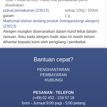
disediakan.
jadual pemakanan (23013)
setiap 100g / 100ml
garam
1 g
Maklumat alahan tentang produk (mengandungi alergen)
(23013)
Alergen mungkin disenaraikan dalam huruf tebal dalam
ramuan. Atau tiada alergen hadir atau ini masih belum
dihantar kepada kami oleh pengilang / pembekal.
Bantuan cepat?
PENGHANTARAN
PEMBAYARAN
HUBUNGI
PESANAN - TELEFON
(+49) 02 452 - 159 57 18
Isnin - Jumaat 9:00 pagi - 5:00 petang