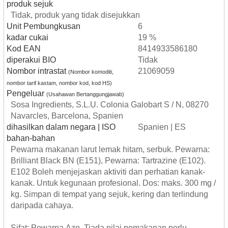
produk sejuk
Tidak, produk yang tidak disejukkan
Unit Pembungkusan
6
kadar cukai
19 %
Kod EAN
8414933586180
diperakui BIO
Tidak
Nombor intrastat
21069059
(Nombor komoditi,
nombor tarif kastam, nombor kod, kod HS)
Pengeluar
(Usahawan Bertanggungjawab)
Sosa Ingredients, S.L.U. Colonia Galobart S / N, 08270
Navarcles, Barcelona, Spanien
dihasilkan dalam negara | ISO
Spanien | ES
bahan-bahan
Pewarna makanan larut lemak hitam, serbuk. Pewarna:
Brilliant Black BN (E151), Pewarna: Tartrazine (E102).
E102 Boleh menjejaskan aktiviti dan perhatian kanak-
kanak. Untuk kegunaan profesional. Dos: maks. 300 mg /
kg. Simpan di tempat yang sejuk, kering dan terlindung
daripada cahaya.
Sifat: Pewarna Azo, Tiada nilai pemakanan perlu