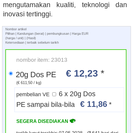
mengutamakan kualiti, teknologi dan
inovasi tertinggi.
Nombor artikel
Pilihan | Kandungan (berat) | pembungkusan | Harga EUR
(harga / unit) | (Hasil)
Ketersediaan | terbaik sebelum tarikh
nombor item: 23013
€ 12,23
*
20g Dos PE
(€ 611,50 / kg)
6 x 20g Dos
pembelian VE
€ 11,86
PE sampai bila-bila
*
SEGERA DISEDIAKAN
tarikh luput terakhir: 07.05.2028 Ø 641 hari dari