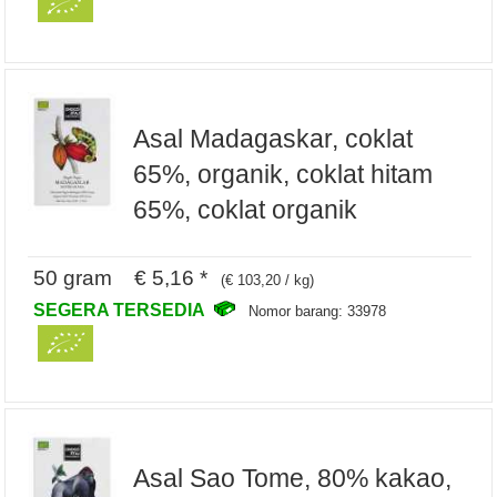
Asal Madagaskar, coklat
65%, organik, coklat hitam
65%, coklat organik
50 gram € 5,16 *
(€ 103,20 / kg)
SEGERA TERSEDIA
Nomor barang: 33978
Asal Sao Tome, 80% kakao,