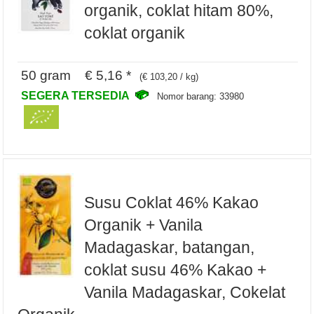
organik, coklat hitam 80%,
coklat organik
50 gram € 5,16 *
(€ 103,20 / kg)
SEGERA TERSEDIA
Nomor barang: 33980
Susu Coklat 46% Kakao
Organik + Vanila
Madagaskar, batangan,
coklat susu 46% Kakao +
Vanila Madagaskar, Cokelat