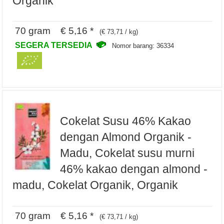
Organik
70 gram € 5,16 *
(€ 73,71 / kg)
SEGERA TERSEDIA
Nomor barang: 36334
Cokelat Susu 46% Kakao
dengan Almond Organik -
Madu, Cokelat susu murni
46% kakao dengan almond -
madu, Cokelat Organik, Organik
70 gram € 5,16 *
(€ 73,71 / kg)