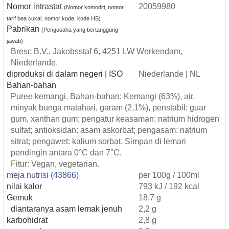
Nomor intrastat
20059980
(Nomor komoditi, nomor
tarif bea cukai, nomor kode, kode HS)
Pabrikan
(Pengusaha yang bertanggung
jawab)
Bresc B.V., Jakobsstaf 6, 4251 LW Werkendam,
Niederlande.
diproduksi di dalam negeri | ISO
Niederlande | NL
Bahan-bahan
Puree kemangi. Bahan-bahan: Kemangi (63%), air,
minyak bunga matahari, garam (2,1%), penstabil: guar
gum, xanthan gum; pengatur keasaman: natrium hidrogen
sulfat; antioksidan: asam askorbat; pengasam: natrium
sitrat; pengawet: kalium sorbat. Simpan di lemari
pendingin antara 0°C dan 7°C.
Fitur: Vegan, vegetarian.
meja nutrisi (43866)
per 100g / 100ml
nilai kalor
793 kJ / 192 kcal
Gemuk
18,7 g
diantaranya asam lemak jenuh
2,2 g
karbohidrat
2,8 g