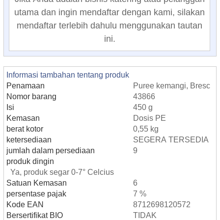
utama dan ingin mendaftar dengan kami, silakan
mendaftar terlebih dahulu menggunakan tautan
ini.
Informasi tambahan tentang produk
Penamaan
Puree kemangi, Bresc
Nomor barang
43866
Isi
450 g
Kemasan
Dosis PE
berat kotor
0,55 kg
ketersediaan
SEGERA TERSEDIA
jumlah dalam persediaan
9
produk dingin
Ya, produk segar 0-7° Celcius
Satuan Kemasan
6
persentase pajak
7 %
Kode EAN
8712698120572
Bersertifikat BIO
TIDAK