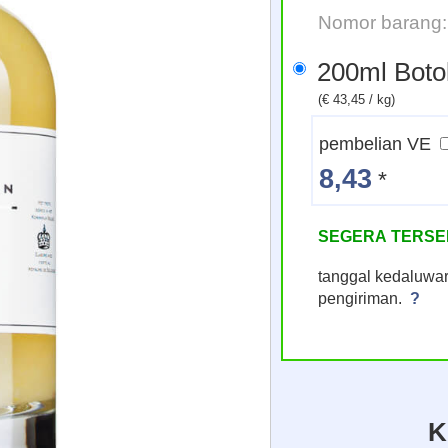
Nomor barang:
200ml Boto
(€ 43,45 / kg)
pembelian VE
8,43
*
SEGERA TERSE
tanggal kedaluwar
pengiriman.
?
K