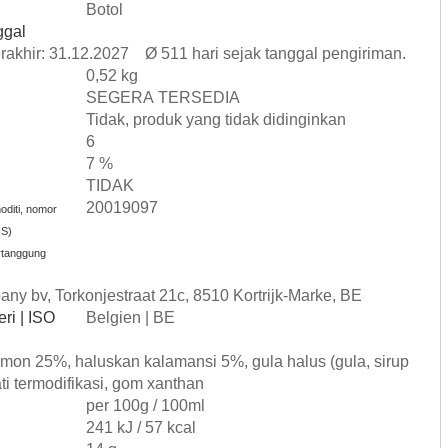
Botol
ggal
erakhir: 31.12.2027 Ø 511 hari sejak tanggal pengiriman.
0,52 kg
SEGERA TERSEDIA
Tidak, produk yang tidak didinginkan
6
7 %
TIDAK
20019097
diti, nomor
HS)
rtanggung
ny bv, Torkonjestraat 21c, 8510 Kortrijk-Marke, BE
ri | ISO
Belgien | BE
mon 25%, haluskan kalamansi 5%, gula halus (gula, sirup
ti termodifikasi, gom xanthan
per 100g / 100ml
241 kJ / 57 kcal