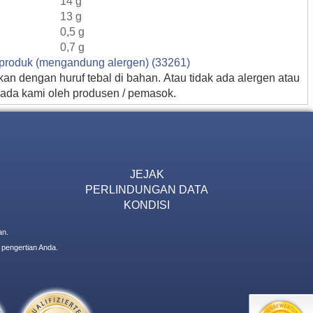
14 g
13 g
0,5 g
0,7 g
g produk (mengandung alergen) (33261)
an dengan huruf tebal di bahan. Atau tidak ada alergen atau
pada kami oleh produsen / pemasok.
JEJAK
PERLINDUNGAN DATA
KONDISI
an.
 pengertian Anda.