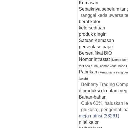
Kemasan
Sebaiknya sebelum tan
tanggal kedaluwarsa t
berat kotor
ketersediaan
produk dingin
Satuan Kemasan
persentase pajak
Bersertifikat BIO
Nomor intrastat
(Nomor komo
tarif bea cukai, nomor kode, kode 
Pabrikan
(Pengusaha yang be
jawab)
Belberry Trading Compa
diproduksi di dalam nege
Bahan-bahan
Cuka 60%, haluskan le
glukosa), pengental: pa
meja nutrisi (33261)
nilai kalor