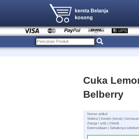
kereta Belanja
kosong
Cuka Lemon 
Belberry
Nomor artikel
Seleksi | Konten (berat) | kemas
(harga / unit) | (Hasil)
Ketersediaan | Sebaiknya sebelum