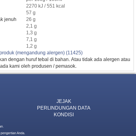
2270 kJ / 551 kcal
57 g
k jenuh
26 g
2,1 g
1,3 g
7,1 g
1,2 g
g produk (mengandung alergen) (11425)
an dengan huruf tebal di bahan. Atau tidak ada alergen atau
pada kami oleh produsen / pemasok.
JEJAK
PERLINDUNGAN DATA
KONDISI
an.
 pengertian Anda.