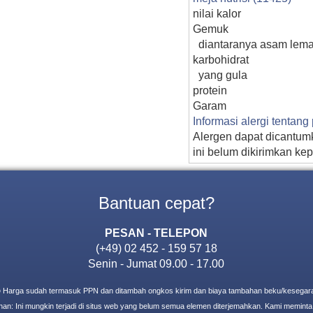
nilai kalor
Gemuk
diantaranya asam lema
karbohidrat
yang gula
protein
Garam
Informasi alergi tentan
Alergen dapat dicantumk
ini belum dikirimkan ke
Bantuan cepat?
PESAN - TELEPON
(+49) 02 452 - 159 57 18
Senin - Jumat 09.00 - 17.00
= Harga sudah termasuk PPN dan ditambah ongkos kirim dan biaya tambahan beku/kesegar
an: Ini mungkin terjadi di situs web yang belum semua elemen diterjemahkan. Kami meminta