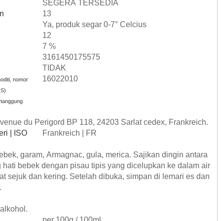
SEGERA TERSEDIA
an
13
Ya, produk segar 0-7° Celcius
12
7 %
3161450175575
TIDAK
16022010
diti, nomor
HS)
rtanggung
venue du Perigord BP 118, 24203 Sarlat cedex, Frankreich.
ri | ISO
Frankreich | FR
bebek, garam, Armagnac, gula, merica. Sajikan dingin antara
hati bebek dengan pisau tipis yang dicelupkan ke dalam air
t sejuk dan kering. Setelah dibuka, simpan di lemari es dan
.
alkohol.
per 100g / 100ml