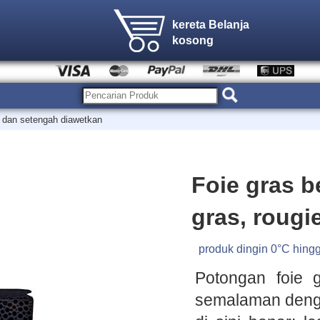
kereta Belanja
kosong
n dan setengah diawetkan
Foie gras b
gras, rougi
produk dingin 0°C hing
Potongan foie 
semalaman deng