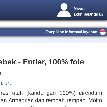
Masuk
akun pelanggan
Tampilkan informasi layanan
ebek - Entier, 100% foie
e
ga +7°C
gras utuh (kandungan 100%) direndam
an Armagnac dan rempah-rempah. Motto