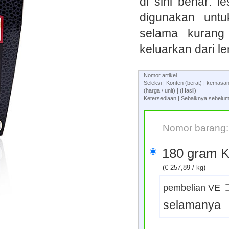
di sini benar: 
digunakan untu
selama kurang
keluarkan dari le
Nomor artikel
Seleksi | Konten (berat) | kemas
(harga / unit) | (Hasil)
Ketersediaan | Sebaiknya sebelum
Nomor barang:
180
(€ 257,89 / kg)
pembelian VE
selamany