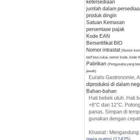
ketersediaan
jumlah dalam persedia
produk dingin
Satuan Kemasan
persentase pajak
Kode EAN
Bersertifikat BIO
Nomor intrastat
(Nomor komo
tarif bea cukai, nomor kode, kode 
Pabrikan
(Pengusaha yang be
jawab)
Euralis Gastronomie, A
diproduksi di dalam nege
Bahan-bahan
Hati bebek utuh. Hati 
+8°C dan 12°C. Potong 
panas. Simpan di tempa
gunakan dengan cepat
Khasiat : Mengandung 
meja nutrisi (11425)