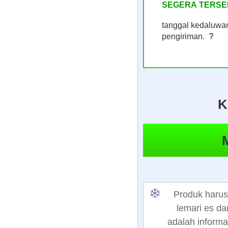
SEGERA TERSE
tanggal kedaluwar
pengiriman.
?
K
Produk harus
lemari es da
adalah informa