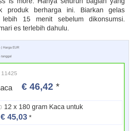
less is more. Hanya seluruh bagian yang
k produk berharga ini. Biarkan gelas
 lebih 15 menit sebelum dikonsumsi.
mari es terlebih dahulu.
an | Harga EUR
 tanggal
 11425
€ 46,42
*
 gram Kaca
12 x 180 gram Kaca untuk
€ 45,03
a
*