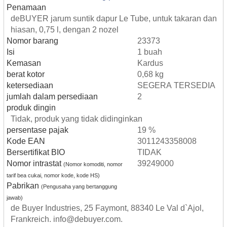
Penamaan
deBUYER jarum suntik dapur Le Tube, untuk takaran dan
hiasan, 0,75 l, dengan 2 nozel
Nomor barang
23373
Isi
1 buah
Kemasan
Kardus
berat kotor
0,68 kg
ketersediaan
SEGERA TERSEDIA
jumlah dalam persediaan
2
produk dingin
Tidak, produk yang tidak didinginkan
persentase pajak
19 %
Kode EAN
3011243358008
Bersertifikat BIO
TIDAK
Nomor intrastat
39249000
(Nomor komoditi, nomor
tarif bea cukai, nomor kode, kode HS)
Pabrikan
(Pengusaha yang bertanggung
jawab)
de Buyer Industries, 25 Faymont, 88340 Le Val d`Ajol,
Frankreich. info@debuyer.com.